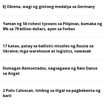
EJ Obiena, wagi ng gintong medalya sa Germany
Yaman ng 50 richest tycoons sa Pilipinas, bumaba ng
8% sa 79 billion dollars, ayon sa Forbes
17 katao, patay sa ballistic missiles ng Russia sa
Ukraine; mga warehouse at logistics, nawasak
Dumagat-Remontados, nagsagawa ng Rain Dance
sa Angat
2 Pulis Caloocan, timbog sa iligal na pagbebenta ng
baril