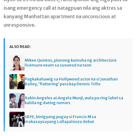
isang emergency call at natagpuan nila ang aktres sa
kanyang Manhattan apartment na unconscious at
unresponsive.
ALSO READ:
Mikee Quintos, planong kumuha ng architecture
licensure exam sa susunod na taon
Pagkakahawig sa Hollywood actor na si Jonathan
Bailey, ‘flattering’ para kay Dennis Trillo
Rabin Angeles at Angela Munji, wala pa ring label sa
kabila ng dating rumors
SB19, binigyang pugay si Francis M sa
makasaysayang Lollapalooza debut