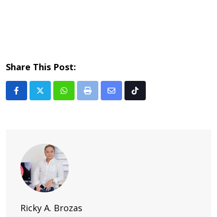
Share This Post:
Whatsapp
Print
Share
Tiktok
via
Email
Ricky A. Brozas