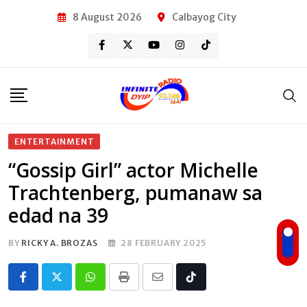
Skip
8 August 2026
Calbayog City
to
content
ENTERTAINMENT
“Gossip Girl” actor Michelle
Trachtenberg, pumanaw sa
edad na 39
BY
RICKY A. BROZAS
28 FEBRUARY 2025
Whatsapp
Print
Share
Tiktok
via