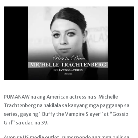
Email
PUMANAW na ang American actress na si Michelle
Trachtenberg na nakilala sa kanyang mga pagganap sa
series, gaya ng “Buffy the Vampire Slayer” at “Gossip
Girl” sa edad na 39.
Ayon sa US media outlet, rumesponde ang mga pulis sa