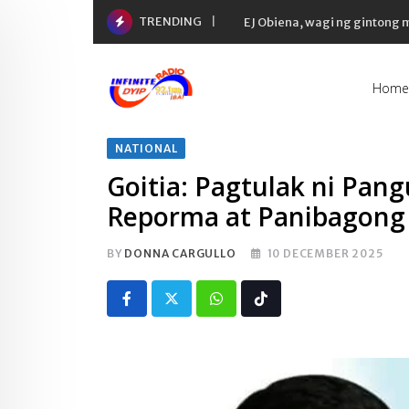
Skip
TRENDING
EJ Obiena, wagi ng gintong
to
content
Home
NATIONAL
Goitia: Pagtulak ni Pan
Reporma at Panibagon
BY
DONNA CARGULLO
10 DECEMBER 2025
Whatsapp
Tiktok