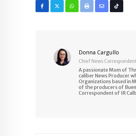
Whatsapp
Print
Share
Tiktok
via
Email
Donna Cargullo
Chief News Corresponden
A passionate Mom of Thre
caliber News Producer w
Organizations based in M
of the producers of Buen
Correspondent of IR Cal