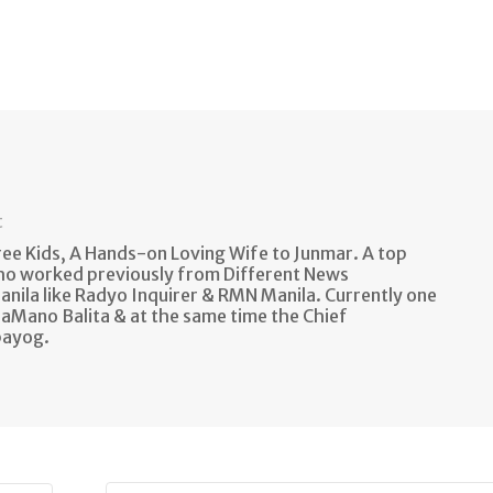
t
e Kids, A Hands-on Loving Wife to Junmar. A top
ho worked previously from Different News
anila like Radyo Inquirer & RMN Manila. Currently one
aMano Balita & at the same time the Chief
bayog.