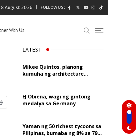
8 August 2026
FOLLOW US :
tner With Us
LATEST
Mikee Quintos, planong
kumuha ng architecture
licensure exam sa susunod na
taon
EJ Obiena, wagi ng gintong
medalya sa Germany
Print
Yaman ng 50 richest tycoons sa
Pilipinas, bumaba ng 8% sa 79