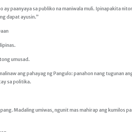
ay paanyaya sa publiko na maniwala muli. Ipinapakita nito
ng dapat ayusin.”
Daan
lipinas.
itong umusad.
 malinaw ang pahayag ng Pangulo: panahon nang tugunan an
y sa politika.
pang. Madaling umiwas, ngunit mas mahirap ang kumilos pa