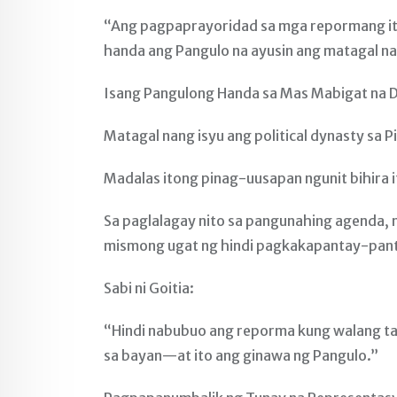
“Ang pagpaprayoridad sa mga repormang ito 
handa ang Pangulo na ayusin ang matagal na
Isang Pangulong Handa sa Mas Mabigat na 
Matagal nang isyu ang political dynasty sa Pi
Madalas itong pinag-uusapan ngunit bihira 
Sa paglalagay nito sa pangunahing agenda,
mismong ugat ng hindi pagkakapantay-panta
Sabi ni Goitia:
“Hindi nabubuo ang reporma kung walang ta
sa bayan—at ito ang ginawa ng Pangulo.”