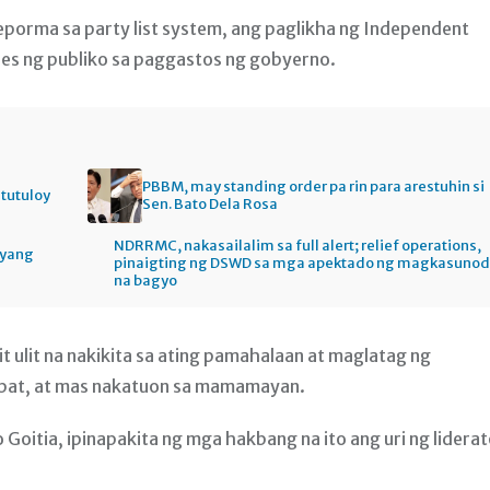
greporma sa party list system, ang paglikha ng Independent
es ng publiko sa paggastos ng gobyerno.
PBBM, may standing order pa rin para arestuhin si
itutuloy
Sen. Bato Dela Rosa
NDRRMC, nakasailalim sa full alert; relief operations,
gyang
pinaigting ng DSWD sa mga apektado ng magkasuno
na bagyo
t ulit na nakikita sa ating pamahalaan at maglatag ng
pat, at mas nakatuon sa mamamayan.
 Goitia, ipinapakita ng mga hakbang na ito ang uri ng lidera