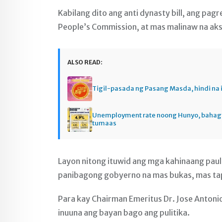
Kabilang dito ang anti dynasty bill, ang pa
People’s Commission, at mas malinaw na aks
ALSO READ:
Tigil-pasada ng Pasang Masda, hindi na 
Unemployment rate noong Hunyo, baha
tumaas
Layon nitong ituwid ang mga kahinaang pauli
panibagong gobyerno na mas bukas, mas ta
Para kay Chairman Emeritus Dr. Jose Antonio
inuuna ang bayan bago ang pulitika.