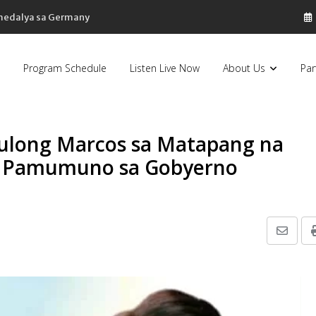
 medalya sa Germany
Program Schedule
Listen Live Now
About Us
Par
gulong Marcos sa Matapang na
g Pamumuno sa Gobyerno
Share
via
Email