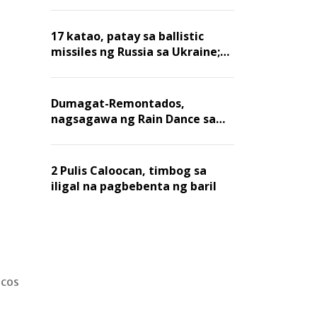
billion dollars, ayon sa Forbes
17 katao, patay sa ballistic
missiles ng Russia sa Ukraine;
mga warehouse at logistics,
nawasak
Dumagat-Remontados,
nagsagawa ng Rain Dance sa
Angat
2 Pulis Caloocan, timbog sa
iligal na pagbebenta ng baril
rcos