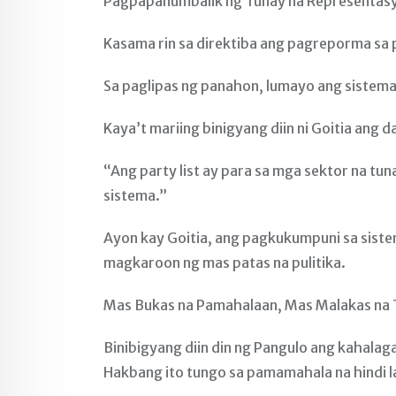
Pagpapanumbalik ng Tunay na Representas
Kasama rin sa direktiba ang pagreporma sa p
Sa paglipas ng panahon, lumayo ang sistema
Kaya’t mariing binigyang diin ni Goitia ang d
“Ang party list ay para sa mga sektor na tu
sistema.”
Ayon kay Goitia, ang pagkukumpuni sa siste
magkaroon ng mas patas na pulitika.
Mas Bukas na Pamahalaan, Mas Malakas na 
Binibigyang diin din ng Pangulo ang kahalag
Hakbang ito tungo sa pamamahala na hindi l