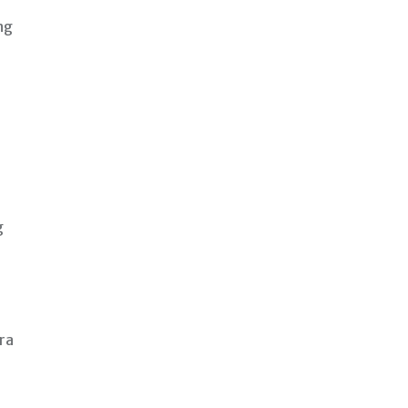
ng
g
ra