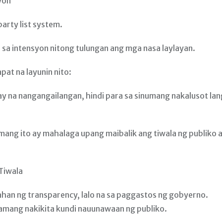
yon
arty list system.
 sa intensyon nitong tulungan ang mga nasa laylayan.
apat na layunin nito:
nay na nangangailangan, hindi para sa sinumang nakalusot lan
mang ito ay mahalaga upang maibalik ang tiwala ng publiko 
Tiwala
ahan ng transparency, lalo na sa paggastos ng gobyerno.
amang nakikita kundi nauunawaan ng publiko.