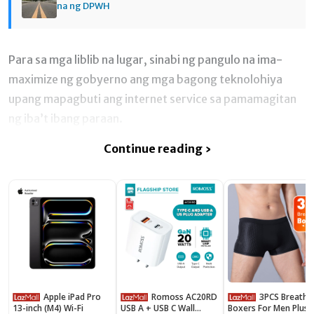
na ng DPWH
Para sa mga liblib na lugar, sinabi ng pangulo na ima-
maximize ng gobyerno ang mga bagong teknolohiya
upang mapagbuti ang internet service sa pamamagitan
ng iba’t ibang paraan.
Continue reading ›
Apple iPad Pro
Romoss AC20RD
3PCS Breathable
13-inch (M4) Wi-Fi
USB A + USB C Wall
Boxers For Men Plus