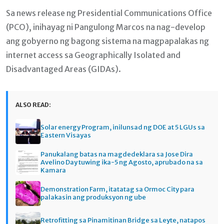
Sa news release ng Presidential Communications Office
(PCO), inihayag ni Pangulong Marcos na nag-develop
ang gobyerno ng bagong sistema na magpapalakas ng
internet access sa Geographically Isolated and
Disadvantaged Areas (GIDAs).
ALSO READ:
Solar energy Program, inilunsad ng DOE at 5 LGUs sa
Eastern Visayas
Panukalang batas na magdedeklara sa Jose Dira
Avelino Day tuwing ika-5 ng Agosto, aprubado na sa
Kamara
Demonstration Farm, itatatag sa Ormoc City para
palakasin ang produksyon ng ube
Retrofitting sa Pinamitinan Bridge sa Leyte, natapos