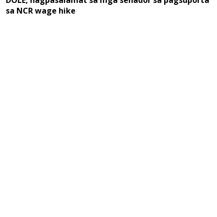
DOLE, nagpasalamat sa mga senador sa pagsuporta
sa NCR wage hike