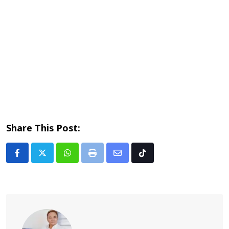
Share This Post:
Whatsapp
Print
Share
Tiktok
via
Email