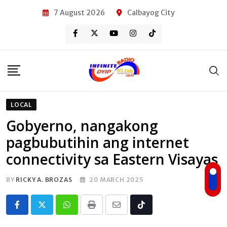
Skip
7 August 2026
Calbayog City
to
content
LOCAL
Gobyerno, nangakong
pagbubutihin ang internet
connectivity sa Eastern Visayas
BY
RICKY A. BROZAS
20 MARCH 2025
Whatsapp
Print
Share
Tiktok
via