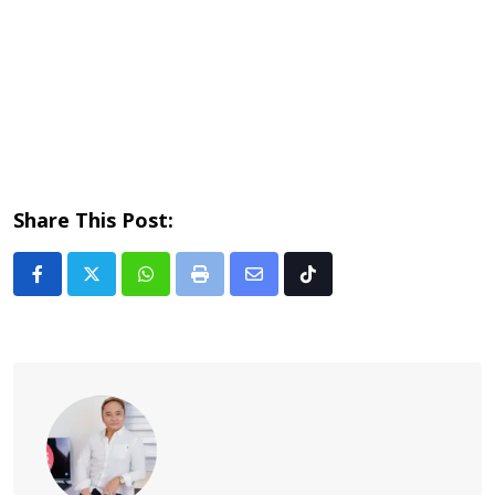
Share This Post:
Whatsapp
Print
Share
Tiktok
via
Email