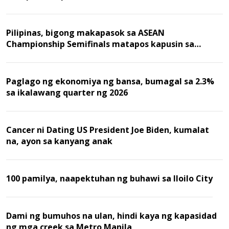
Pilipinas, bigong makapasok sa ASEAN
Championship Semifinals matapos kapusin sa
Malaysia
Paglago ng ekonomiya ng bansa, bumagal sa 2.3%
sa ikalawang quarter ng 2026
Cancer ni Dating US President Joe Biden, kumalat
na, ayon sa kanyang anak
100 pamilya, naapektuhan ng buhawi sa Iloilo City
Dami ng bumuhos na ulan, hindi kaya ng kapasidad
ng mga creek sa Metro Manila