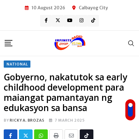
Skip
10 August 2026
Calbayog City
to
content
NATIONAL
Gobyerno, nakatutok sa early
childhood development para
maiangat pamantayan ng
edukasyon sa bansa
BY
RICKY A. BROZAS
7 MARCH 2025