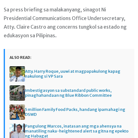
Sa press briefing sa malakanyang, sinagot Ni
Presidential Communications Office Undersecretary,
Atty. Claire Castro ang concerns tungkol sa estado ng
edukasyon sa Pilipinas.
ALSO READ:
Atty. Harry Roque, uuwi at magpapakulong kapag
nakulong si VP Sara
Imbestigasyon sa substandard public works,
pinaghahandaan ng Blue Ribbon Committee
5 million Family Food Packs, handang ipamahagi ng
DSWD
Pangulong Marcos, inatasan ang mga ahensya na
manatiling naka-heightened alert sa gitna ng epekto
ng Habagat