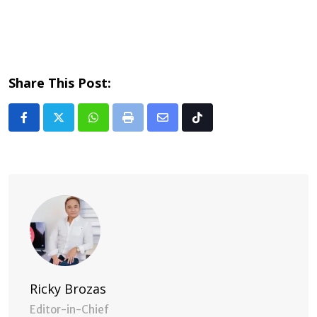
Share This Post:
Whatsapp
Print
Share
Tiktok
via
Email
Ricky Brozas
Editor-in-Chief