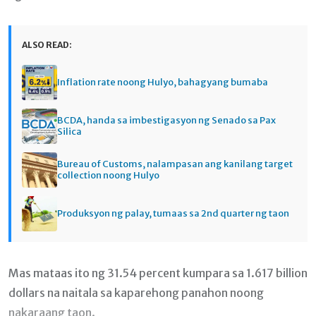
ALSO READ:
Inflation rate noong Hulyo, bahagyang bumaba
BCDA, handa sa imbestigasyon ng Senado sa Pax
Silica
Bureau of Customs, nalampasan ang kanilang target
collection noong Hulyo
Produksyon ng palay, tumaas sa 2nd quarter ng taon
Mas mataas ito ng 31.54 percent kumpara sa 1.617 billion
dollars na naitala sa kaparehong panahon noong
nakaraang taon.