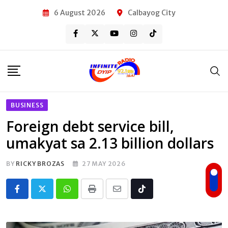
Skip
6 August 2026
Calbayog City
to
content
BUSINESS
Foreign debt service bill,
umakyat sa 2.13 billion dollars
BY
RICKY BROZAS
27 MAY 2026
Whatsapp
Print
Share
Tiktok
via
Email