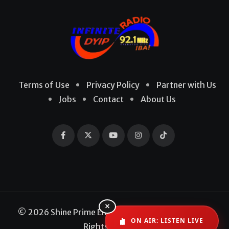
Terms of Use
Privacy Policy
Partner with Us
Jobs
Contact
About Us
×
© 2026 Shine Prime Entertainment Production. All
ON AIR: LISTEN LIVE
Rights Reserved