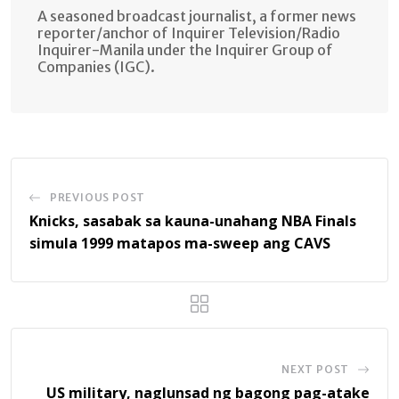
A seasoned broadcast journalist, a former news
reporter/anchor of Inquirer Television/Radio
Inquirer-Manila under the Inquirer Group of
Companies (IGC).
PREVIOUS POST
Knicks, sasabak sa kauna-unahang NBA Finals
simula 1999 matapos ma-sweep ang CAVS
NEXT POST
US military, naglunsad ng bagong pag-atake