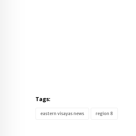
Tags:
eastern visayas news
region 8