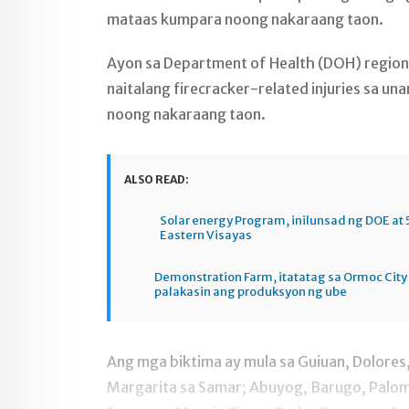
mataas kumpara noong nakaraang taon.
Ayon sa Department of Health (DOH) region 
naitalang firecracker-related injuries sa un
noong nakaraang taon.
ALSO READ:
Solar energy Program, inilunsad ng DOE at 
Eastern Visayas
Demonstration Farm, itatatag sa Ormoc City
palakasin ang produksyon ng ube
Ang mga biktima ay mula sa Guiuan, Dolores, 
Margarita sa Samar; Abuyog, Barugo, Palom