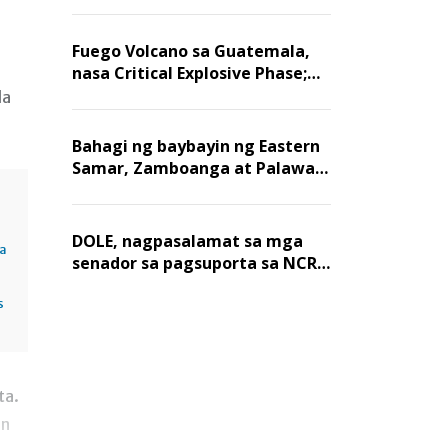
Fuego Volcano sa Guatemala,
nasa Critical Explosive Phase;
mahigit 1,400 na mga
la
residente, lumikas
Bahagi ng baybayin ng Eastern
Samar, Zamboanga at Palawan,
positibo sa nakalalasong red
tide
DOLE, nagpasalamat sa mga
sa
senador sa pagsuporta sa NCR
wage hike
s
ta.
rn