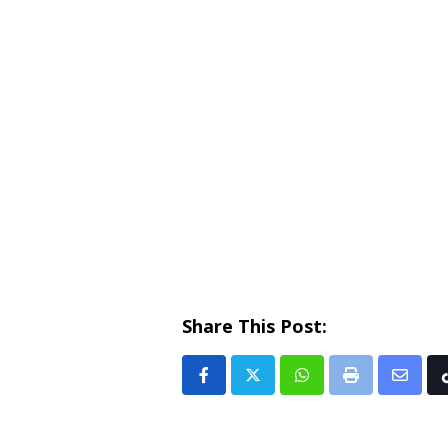
Share This Post:
Whatsapp
Print
Share
via
Email