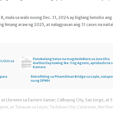
8, mula sa walo noong Dec. 31, 2024 ay biglang lumobo ang
ang limang araw ng 2025, at nalagpasan ang 31 cases na naita
Panukalang batas na magdedeklara sa Jose Dira
5 LGUs sa
Avelino Day tuwing ika-5 ng Agosto, aprubado na 
Kamara
 para
Retrofitting sa Pinamitinan Bridge sa Leyte, natapo
na ng DPWH
at Llorente sa Eastern Samar; Calbayog City, San Jorge, at S
pon, at Tanauan sa Leyte; Tacloban City; Catarman, Northe