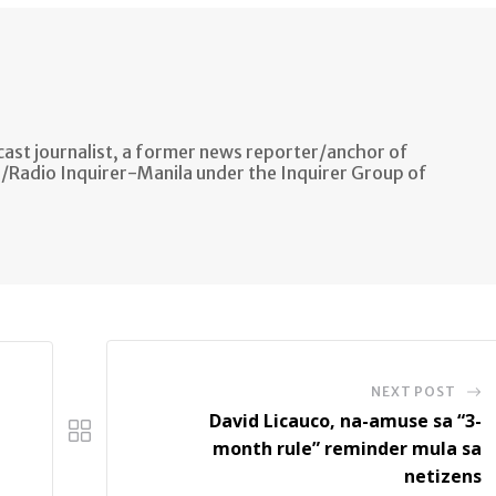
ast journalist, a former news reporter/anchor of
n/Radio Inquirer-Manila under the Inquirer Group of
NEXT POST
David Licauco, na-amuse sa “3-
month rule” reminder mula sa
netizens