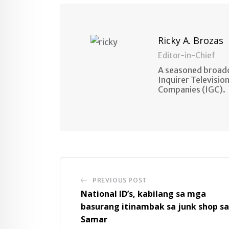
Ricky A. Brozas
Editor-in-Chief
A seasoned broadc
Inquirer Televisio
Companies (IGC).
PREVIOUS POST
National ID’s, kabilang sa mga
basurang itinambak sa junk shop sa
Samar