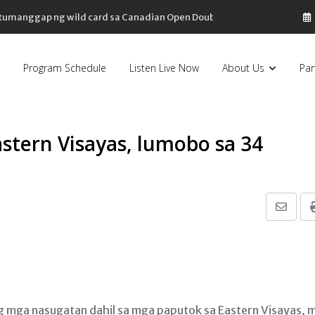
, tumanggap ng wild card sa Canadian Open Doubles
Program Schedule
Listen Live Now
About Us
Par
Eastern Visayas, lumobo sa 34
Share
via
Email
g mga nasugatan dahil sa mga paputok sa Eastern Visayas, 