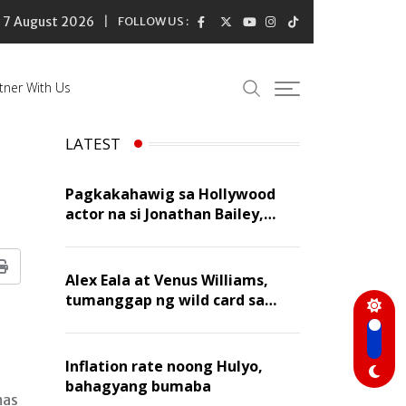
7 August 2026
FOLLOW US :
tner With Us
LATEST
Pagkakahawig sa Hollywood
actor na si Jonathan Bailey,
‘flattering’ para kay Dennis
Trillo
Print
Alex Eala at Venus Williams,
tumanggap ng wild card sa
Canadian Open Doubles
Inflation rate noong Hulyo,
bahagyang bumaba
mas