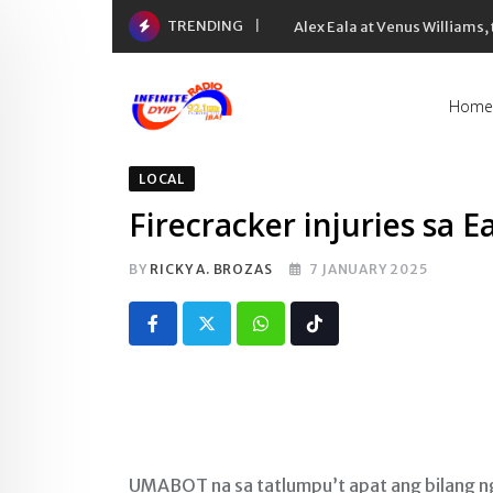
Skip
TRENDING
Alex Eala at Venus Williams
to
content
Home
LOCAL
Firecracker injuries sa 
BY
RICKY A. BROZAS
7 JANUARY 2025
Whatsapp
Tiktok
UMABOT na sa tatlumpu’t apat ang bilang n