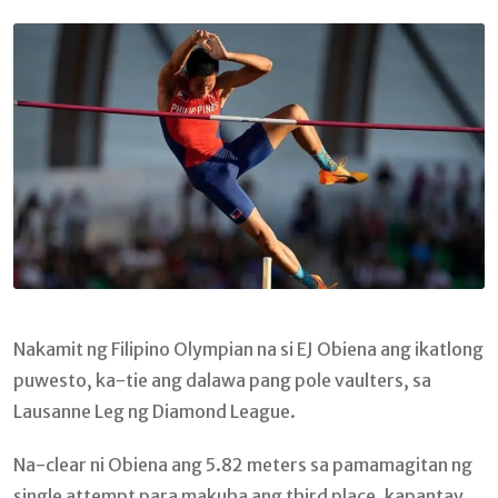
Email
Nakamit ng Filipino Olympian na si EJ Obiena ang ikatlong
puwesto, ka-tie ang dalawa pang pole vaulters, sa
Lausanne Leg ng Diamond League.
Na-clear ni Obiena ang 5.82 meters sa pamamagitan ng
single attempt para makuha ang third place, kapantay