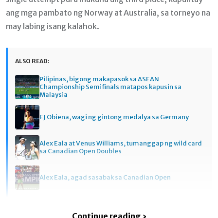
ang mga pambato ng Norway at Australia, sa torneyo na
may labing isang kalahok.
ALSO READ:
Pilipinas, bigong makapasok sa ASEAN
Championship Semifinals matapos kapusin sa
Malaysia
EJ Obiena, wagi ng gintong medalya sa Germany
Alex Eala at Venus Williams, tumanggap ng wild card
sa Canadian Open Doubles
Alex Eala, agad sasabak sa Canadian Open
Continue reading ›