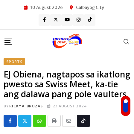
Skip
10 August 2026
Calbayog City
to
content
SPORTS
EJ Obiena, nagtapos sa ikatlong
pwesto sa Swiss Meet, ka-tie
ang dalawa pang pole vaulters
BY
RICKY A. BROZAS
23 AUGUST 2024
Whatsapp
Print
Share
Tiktok
via