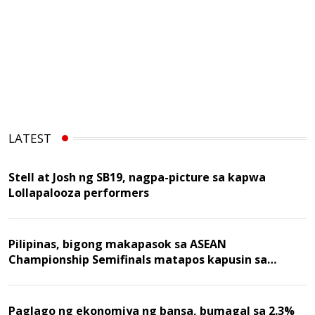
LATEST
Stell at Josh ng SB19, nagpa-picture sa kapwa
Lollapalooza performers
Pilipinas, bigong makapasok sa ASEAN
Championship Semifinals matapos kapusin sa
Malaysia
Paglago ng ekonomiya ng bansa, bumagal sa 2.3%