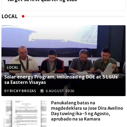
LOCAL
LOCAL
Solar energy Program, inilunsad ng DOE at 5 LGUs
sa Eastern Visayas
BY
RICKY BROZAS
6 AUGUST 2026
Panukalang batas na
magdedeklara sa Jose Dira Avelino
Day tuwing ika-5 ng Agosto,
aprubado na sa Kamara