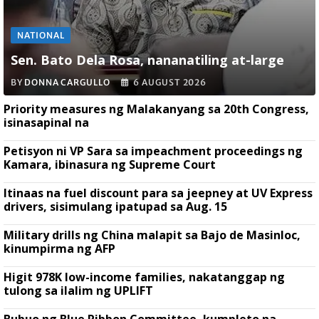
NATIONAL
Sen. Bato Dela Rosa, nananatiling at-large
BY
DONNA CARGULLO
6 AUGUST 2026
Priority measures ng Malakanyang sa 20th Congress,
isinasapinal na
Petisyon ni VP Sara sa impeachment proceedings ng
Kamara, ibinasura ng Supreme Court
Itinaas na fuel discount para sa jeepney at UV Express
drivers, sisimulang ipatupad sa Aug. 15
Military drills ng China malapit sa Bajo de Masinloc,
kinumpirma ng AFP
Higit 978K low-income families, nakatanggap ng
tulong sa ilalim ng UPLIFT