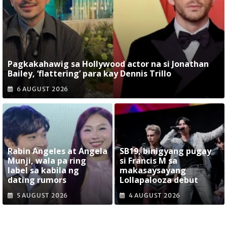
Pagkakahawig sa Hollywood actor na si Jonathan
Bailey, ‘flattering’ para kay Dennis Trillo
6 AUGUST 2026
Rabin Angeles at Angela
SB19, binigyang pugay
Munji, wala pa ring
si Francis M sa
label sa kabila ng
makasaysayang
dating rumors
Lollapalooza debut
5 AUGUST 2026
4 AUGUST 2026