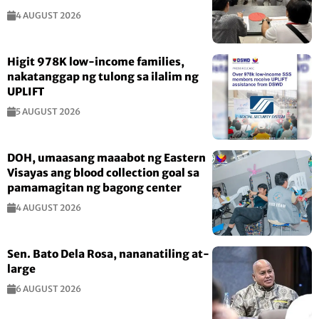
4 AUGUST 2026
Higit 978K low-income families,
nakatanggap ng tulong sa ilalim ng
UPLIFT
5 AUGUST 2026
DOH, umaasang maaabot ng Eastern
Visayas ang blood collection goal sa
pamamagitan ng bagong center
4 AUGUST 2026
Sen. Bato Dela Rosa, nananatiling at-
large
6 AUGUST 2026