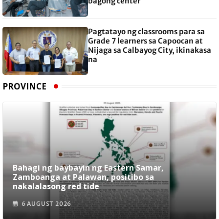
bagong center
Pagtatayo ng classrooms para sa
Grade 7 learners sa Capoocan at
Nijaga sa Calbayog City, ikinakasa
na
PROVINCE
Bahagi ng baybayin ng Eastern Samar,
Zamboanga at Palawan, positibo sa
nakalalasong red tide
6 AUGUST 2026