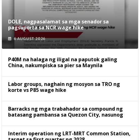
DOLE, nagpasalamat sa mga senador sa
pagsuporta sa NCR wage hike
6 AUGUST 2026
P40M na halaga ng iligal na paputok galing
China, nakumpiska sa pier sa Maynila
Labor groups, naghain ng mosyon sa TRO ng
korte vs P85 wage hike
Barracks ng mga trabahador sa compound ng
batasang pambansa sa Quezon City, nasunog
Interim operation ng LRT-MRT Common Station,
target sa first quarter ng 2028