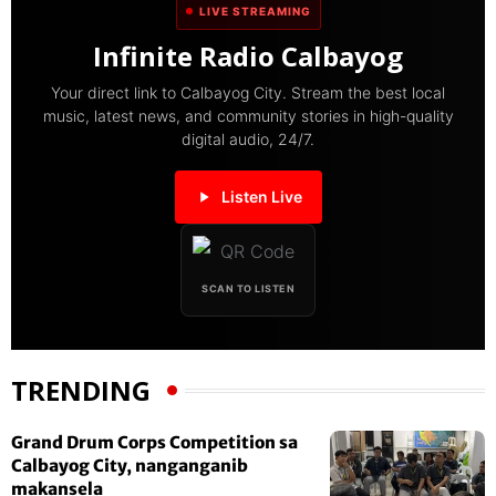
LIVE STREAMING
Infinite Radio Calbayog
Your direct link to Calbayog City. Stream the best local
music, latest news, and community stories in high-quality
digital audio, 24/7.
Listen Live
SCAN TO LISTEN
TRENDING
Grand Drum Corps Competition sa
Calbayog City, nanganganib
makansela