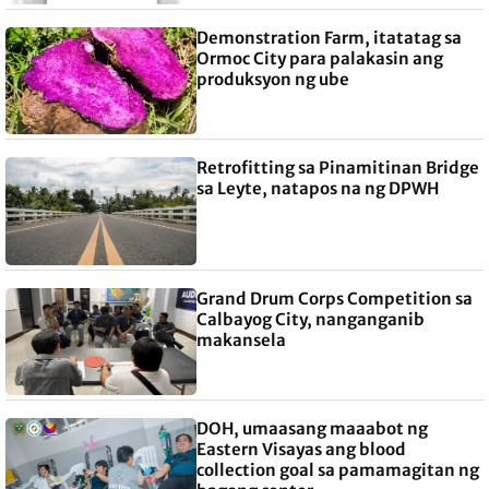
Demonstration Farm, itatatag sa
Ormoc City para palakasin ang
produksyon ng ube
Retrofitting sa Pinamitinan Bridge
sa Leyte, natapos na ng DPWH
Grand Drum Corps Competition sa
Calbayog City, nanganganib
makansela
DOH, umaasang maaabot ng
Eastern Visayas ang blood
collection goal sa pamamagitan ng