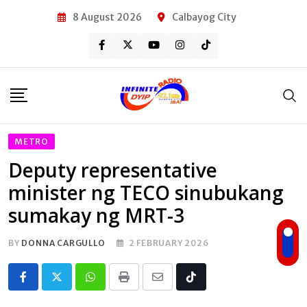
Skip
8 August 2026
Calbayog City
to
content
METRO
Deputy representative
minister ng TECO sinubukang
sumakay ng MRT-3
BY
DONNA CARGULLO
2 FEBRUARY 2026
Whatsapp
Print
Share
Tiktok
via