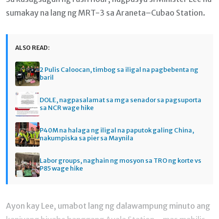
sumakay na lang ng MRT-3 sa Araneta–Cubao Station.
ALSO READ:
2 Pulis Caloocan, timbog sa iligal na pagbebenta ng
baril
DOLE, nagpasalamat sa mga senador sa pagsuporta
sa NCR wage hike
P40M na halaga ng iligal na paputok galing China,
nakumpiska sa pier sa Maynila
Labor groups, naghain ng mosyon sa TRO ng korte vs
P85 wage hike
Ayon kay Lee, umabot lang ng dalawampung minuto ang