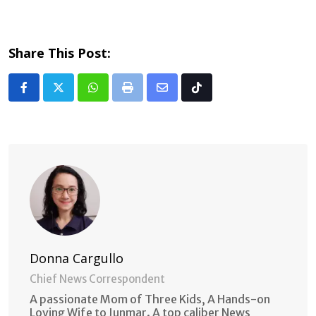
Share This Post:
Whatsapp
Print
Share
Tiktok
via
Email
Donna Cargullo
Chief News Correspondent
A passionate Mom of Three Kids, A Hands-on
Loving Wife to Junmar. A top caliber News