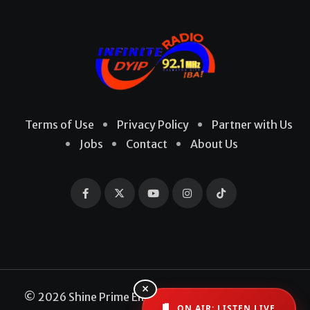
Terms of Use
Privacy Policy
Partner with Us
Jobs
Contact
About Us
×
© 2026 Shine Prime Entertainment Production. All
ON AIR: LISTEN LIVE