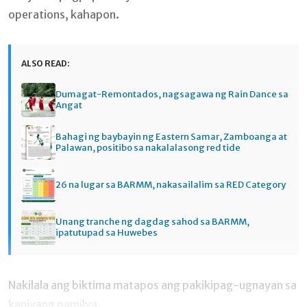
operations, kahapon.
ALSO READ:
Dumagat-Remontados, nagsagawa ng Rain Dance sa
Angat
Bahagi ng baybayin ng Eastern Samar, Zamboanga at
Palawan, positibo sa nakalalasong red tide
26 na lugar sa BARMM, nakasailalim sa RED Category
Unang tranche ng dagdag sahod sa BARMM,
ipatutupad sa Huwebes
Nakilala ang biktima matapos ang pakikipag-ugnayan sa
kaniyang pamilya.