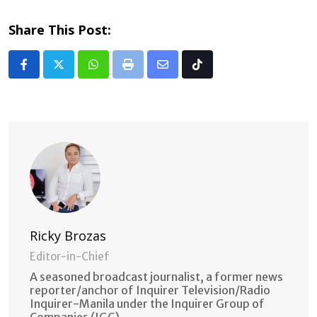
Share This Post:
Whatsapp
Print
Share
Tiktok
via
Email
Ricky Brozas
Editor-in-Chief
A seasoned broadcast journalist, a former news
reporter/anchor of Inquirer Television/Radio
Inquirer-Manila under the Inquirer Group of
Companies (IGC).