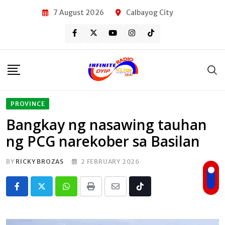
Skip
7 August 2026
Calbayog City
to
content
PROVINCE
Bangkay ng nasawing tauhan
ng PCG narekober sa Basilan
BY
RICKY BROZAS
2 FEBRUARY 2026
Whatsapp
Print
Share
Tiktok
via
Email