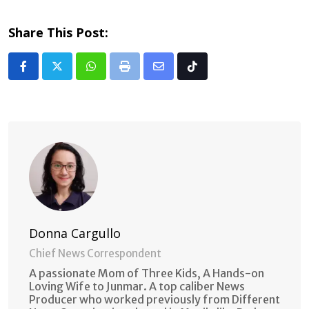
Share This Post:
Whatsapp
Print
Share
Tiktok
via
Email
Donna Cargullo
Chief News Correspondent
A passionate Mom of Three Kids, A Hands-on
Loving Wife to Junmar. A top caliber News
Producer who worked previously from Different