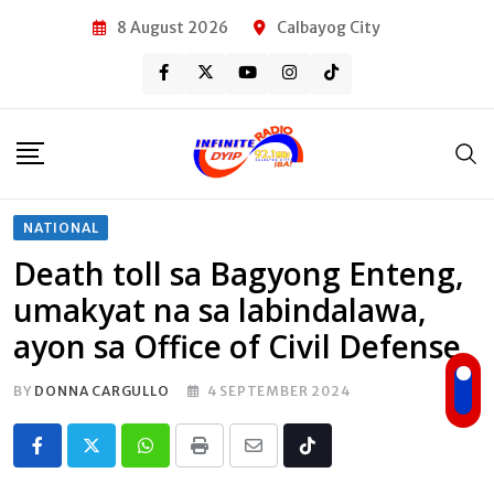
Skip
8 August 2026
Calbayog City
to
content
NATIONAL
Death toll sa Bagyong Enteng,
umakyat na sa labindalawa,
ayon sa Office of Civil Defense
BY
DONNA CARGULLO
4 SEPTEMBER 2024
Whatsapp
Print
Share
Tiktok
via