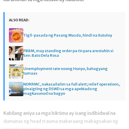
ALSO READ:
Tigil-pasada ng Pasang Masda, hindi na itutuloy
PBBM, may standing order pa rin para arestuhin si
Sen. Bato Dela Rosa
Unemployment rate noong Hunyo, bahagyang
tumaas
NDRRMC, nakasailalim sa full alert; relief operations,
pinaigting ng DSWD sa mga apektado ng
magkasunod na bagyo
Kabilang aniya sa mga biktima ay isang indibidwal na
dumanas ng head trauma makaraang mabagsakan ng