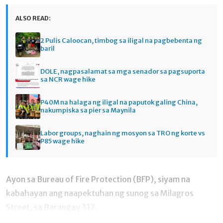
ALSO READ:
2 Pulis Caloocan, timbog sa iligal na pagbebenta ng
baril
DOLE, nagpasalamat sa mga senador sa pagsuporta
sa NCR wage hike
P40M na halaga ng iligal na paputok galing China,
nakumpiska sa pier sa Maynila
Labor groups, naghain ng mosyon sa TRO ng korte vs
P85 wage hike
Ayon sa Bureau of Fire Protection (BFP), siyam na
kabahayan ang naapektuhan ng sunog sa Milagros
Street, sa Barangay 317.