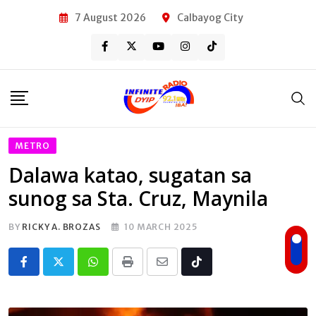
Skip
7 August 2026
Calbayog City
to
content
METRO
Dalawa katao, sugatan sa
sunog sa Sta. Cruz, Maynila
BY
RICKY A. BROZAS
10 MARCH 2025
Whatsapp
Print
Share
Tiktok
via
Email