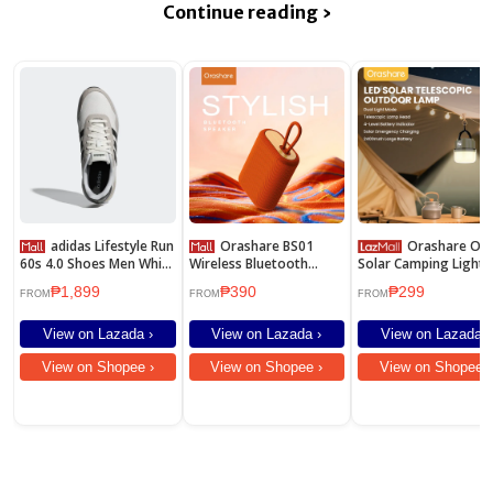
Continue reading ›
adidas Lifestyle Run
Orashare BS01
Orashare OL15
60s 4.0 Shoes Men White
Wireless Bluetooth
Solar Camping Light
JR6623
Speaker Outdoor
2400mAh Rechargeab
₱1,899
₱390
₱299
Portable TWS Speaker
Telescopic LED Lamp
FROM
FROM
FROM
Stylish Subwoofer
IPX5 Waterproof
Bluetooth Speaker
Portable Emergency
View on Lazada ›
View on Lazada ›
View on Lazada ›
Outdoor Light
View on Shopee ›
View on Shopee ›
View on Shopee ›