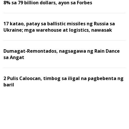
8% sa 79 billion dollars, ayon sa Forbes
17 katao, patay sa ballistic missiles ng Russia sa
Ukraine; mga warehouse at logistics, nawasak
Dumagat-Remontados, nagsagawa ng Rain Dance
sa Angat
2 Pulis Caloocan, timbog sa iligal na pagbebenta ng
baril