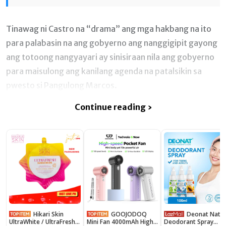
Tinawag ni Castro na “drama” ang mga hakbang na ito
para palabasin na ang gobyerno ang nanggigipit gayong
ang totoong nangyayari ay sinisiraan nila ang gobyerno
para maisulong ang kanilang agenda na patalsikin sa
pwesto si Pangulong Marcos.
Continue reading ›
Hikari Skin
GOOJODOQ
Deonat Natural
UltraWhite / UltraFresh
Mini Fan 4000mAh High
Deodorant Spray