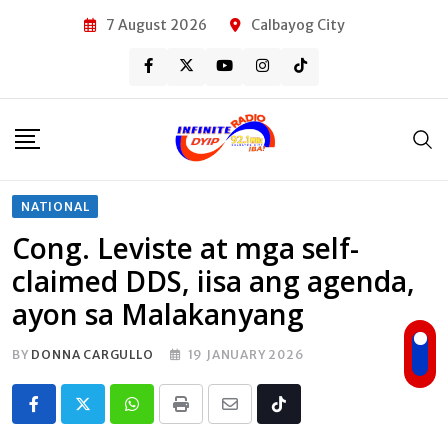
Skip
7 August 2026
Calbayog City
to
content
NATIONAL
Cong. Leviste at mga self-
claimed DDS, iisa ang agenda,
ayon sa Malakanyang
BY
DONNA CARGULLO
19 JANUARY 2026
Whatsapp
Print
Share
Tiktok
via