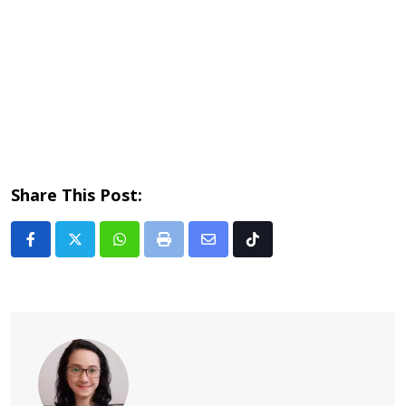
Share This Post:
Whatsapp
Print
Share
Tiktok
via
Email