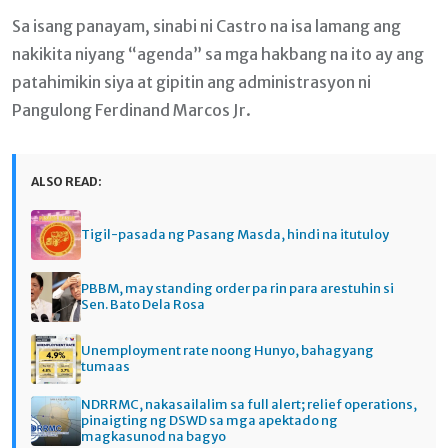
Sa isang panayam, sinabi ni Castro na isa lamang ang
nakikita niyang “agenda” sa mga hakbang na ito ay ang
patahimikin siya at gipitin ang administrasyon ni
Pangulong Ferdinand Marcos Jr.
ALSO READ:
Tigil-pasada ng Pasang Masda, hindi na itutuloy
PBBM, may standing order pa rin para arestuhin si
Sen. Bato Dela Rosa
Unemployment rate noong Hunyo, bahagyang
tumaas
NDRRMC, nakasailalim sa full alert; relief operations,
pinaigting ng DSWD sa mga apektado ng
magkasunod na bagyo