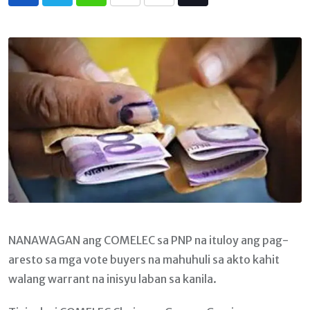
Whatsapp
Print
Share
Tiktok
via
Email
NANAWAGAN ang COMELEC sa PNP na ituloy ang pag-
aresto sa mga vote buyers na mahuhuli sa akto kahit
walang warrant na inisyu laban sa kanila.