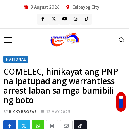
Skip
9 August 2026
Calbayog City
to
content
NATIONAL
COMELEC, hinikayat ang PNP
na ipatupad ang warrantless
arrest laban sa mga bumibili
ng boto
BY
RICKY BROZAS
12 MAY 2025