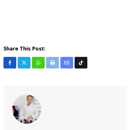
Share This Post:
Whatsapp
Print
Share
Tiktok
via
Email