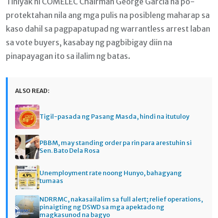
Tiniyak ni COMELEC Chairman George Garcia na po-
protektahan nila ang mga pulis na posibleng maharap sa
kaso dahil sa pagpapatupad ng warrantless arrest laban
sa vote buyers, kasabay ng pagbibigay diin na
pinapayagan ito sa ilalim ng batas.
ALSO READ:
Tigil-pasada ng Pasang Masda, hindi na itutuloy
PBBM, may standing order pa rin para arestuhin si
Sen. Bato Dela Rosa
Unemployment rate noong Hunyo, bahagyang
tumaas
NDRRMC, nakasailalim sa full alert; relief operations,
pinaigting ng DSWD sa mga apektado ng
magkasunod na bagyo