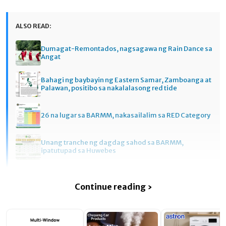
ALSO READ:
Dumagat-Remontados, nagsagawa ng Rain Dance sa
Angat
Bahagi ng baybayin ng Eastern Samar, Zamboanga at
Palawan, positibo sa nakalalasong red tide
26 na lugar sa BARMM, nakasailalim sa RED Category
Unang tranche ng dagdag sahod sa BARMM,
ipatutupad sa Huwebes
Continue reading ›