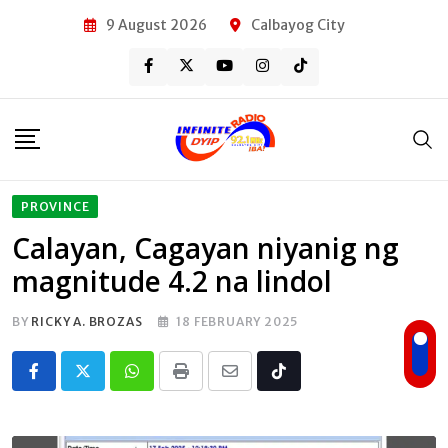
Skip
9 August 2026
Calbayog City
to
content
PROVINCE
Calayan, Cagayan niyanig ng
magnitude 4.2 na lindol
BY
RICKY A. BROZAS
18 FEBRUARY 2025
Whatsapp
Print
Share
Tiktok
via
Email