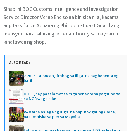
Sinabi ni BOC Customs Intelligence and Investigation
Service Director Verne Enciso na binisita nila, kasama
ang task force Aduana ng Philippine Coast Guard ang
lokasyon para isilbi ang letter authority sa may-ari o
kinatawan ng shop.
ALSO READ:
2 Pulis Caloocan, timbog sa iligal na pagbebenta ng
baril
DOLE, nagpasalamat sa mga senador sa pagsuporta
sa NCR wage hike
P40M na halaga ng iligal na paputok galing China,
nakumpiska sa pier sa Maynila
Labor groups, naghain ng mosyon sa TRO ng korte vs