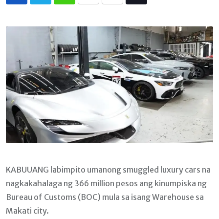
Whatsapp
Print
Share
Tiktok
via
Email
KABUUANG labimpito umanong smuggled luxury cars na
nagkakahalaga ng 366 million pesos ang kinumpiska ng
Bureau of Customs (BOC) mula sa isang Warehouse sa
Makati city.