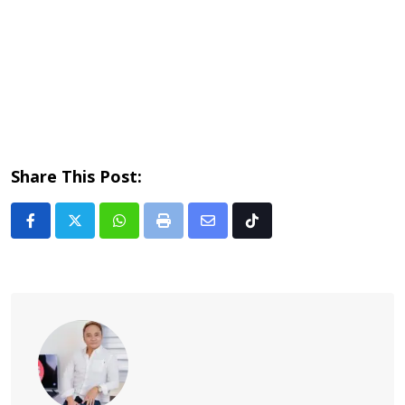
Share This Post:
Whatsapp
Print
Share
Tiktok
via
Email