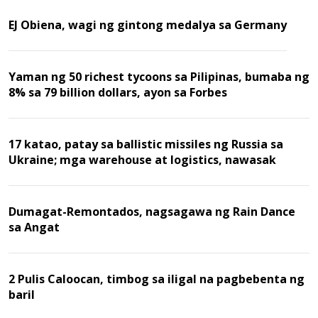
EJ Obiena, wagi ng gintong medalya sa Germany
Yaman ng 50 richest tycoons sa Pilipinas, bumaba ng
8% sa 79 billion dollars, ayon sa Forbes
17 katao, patay sa ballistic missiles ng Russia sa
Ukraine; mga warehouse at logistics, nawasak
Dumagat-Remontados, nagsagawa ng Rain Dance
sa Angat
2 Pulis Caloocan, timbog sa iligal na pagbebenta ng
baril