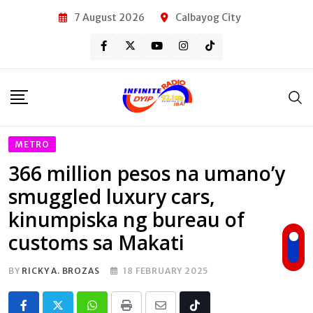
Skip
7 August 2026
Calbayog City
to
content
METRO
366 million pesos na umano’y
smuggled luxury cars,
kinumpiska ng bureau of
customs sa Makati
BY
RICKY A. BROZAS
18 FEBRUARY 2025