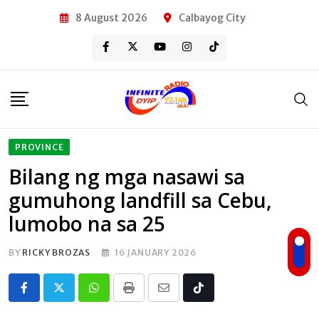
Skip
8 August 2026
Calbayog City
to
content
PROVINCE
Bilang ng mga nasawi sa
gumuhong landfill sa Cebu,
lumobo na sa 25
BY
RICKY BROZAS
16 JANUARY 2026
Whatsapp
Print
Share
Tiktok
via