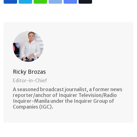
Whatsapp
Print
Share
Tiktok
via
Email
Ricky Brozas
Editor-in-Chief
A seasoned broadcast journalist, a former news
reporter/anchor of Inquirer Television/Radio
Inquirer-Manila under the Inquirer Group of
Companies (IGC).