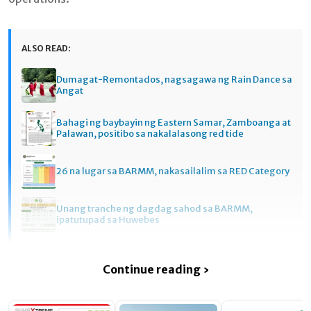
ALSO READ:
Dumagat-Remontados, nagsagawa ng Rain Dance sa
Angat
Bahagi ng baybayin ng Eastern Samar, Zamboanga at
Palawan, positibo sa nakalalasong red tide
26 na lugar sa BARMM, nakasailalim sa RED Category
Unang tranche ng dagdag sahod sa BARMM,
ipatutupad sa Huwebes
Continue reading ›