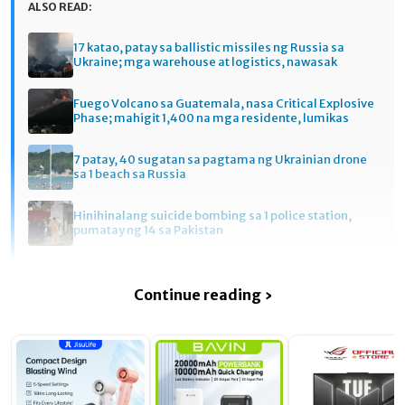
ALSO READ:
17 katao, patay sa ballistic missiles ng Russia sa
Ukraine; mga warehouse at logistics, nawasak
Fuego Volcano sa Guatemala, nasa Critical Explosive
Phase; mahigit 1,400 na mga residente, lumikas
7 patay, 40 sugatan sa pagtama ng Ukrainian drone
sa 1 beach sa Russia
Hinihinalang suicide bombing sa 1 police station,
pumatay ng 14 sa Pakistan
Continue reading ›