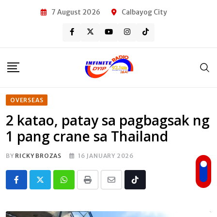
Skip
7 August 2026
Calbayog City
to
content
OVERSEAS
2 katao, patay sa pagbagsak ng
1 pang crane sa Thailand
BY
RICKY BROZAS
16 JANUARY 2026
Whatsapp
Print
Share
Tiktok
via
Email