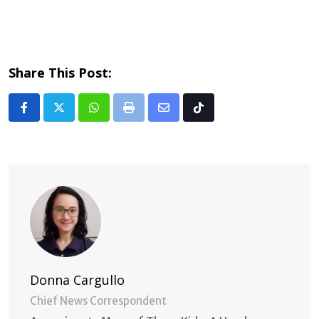
Share This Post:
Whatsapp
Print
Share
Tiktok
via
Email
Donna Cargullo
Chief News Correspondent