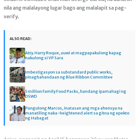
nila ang malalayong lugar bago ang malalapit sa pag-
verify.
ALSO READ:
Atty. Harry Roque, uuwi at magpapakulong kapag
nakulong si VP Sara
Imbestigasyon sa substandard public works,
pinaghahandaan ng Blue Ribbon Committee
5 million Family Food Packs, handang ipamahagi ng
DSWD
Pangulong Marcos, inatasan ang mga ahensya na
manatiling naka-heightened alert sa gitna ng epekto
ng Habagat