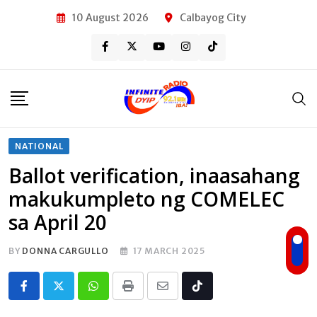
Skip
10 August 2026
Calbayog City
to
content
NATIONAL
Ballot verification, inaasahang
makukumpleto ng COMELEC
sa April 20
BY
DONNA CARGULLO
17 MARCH 2025
Whatsapp
Print
Share
Tiktok
via