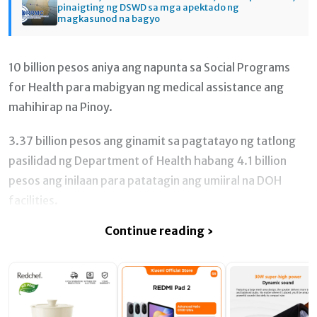
pinaigting ng DSWD sa mga apektado ng
magkasunod na bagyo
10 billion pesos aniya ang napunta sa Social Programs
for Health para mabigyan ng medical assistance ang
mahihirap na Pinoy.
3.37 billion pesos ang ginamit sa pagtatayo ng tatlong
pasilidad ng Department of Health habang 4.1 billion
pesos ang inilaan para patatagin ang umiiral na DOH
facilities.
Continue reading ›