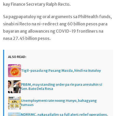
kay Finance Secretary Ralph Recto.
Sa pagpapatuloy ng oral arguments sa PhilHealth funds,
sinabi ni Recto na ni-redirect ang 60 billion pesos para
bayaran ang allowances ng COVID-19 frontliners na
nasa 27.45 billion pesos.
ALSO READ:
Tigil-pasada ng Pasang Masda, hindi na itutuloy
PBBM, may standing order pa rin para arestuhin si
Sen. Bato Dela Rosa
Unemployment rate noong Hunyo, bahagyang
tumaas
NDRRMC, nakasailalim sa full alert; relief operations,