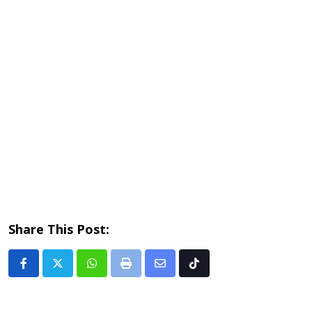
Share This Post:
Whatsapp
Print
Share
Tiktok
via
Email