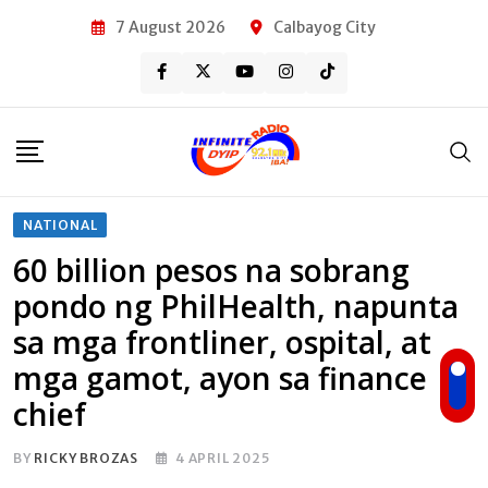
Skip
7 August 2026
Calbayog City
to
content
NATIONAL
60 billion pesos na sobrang
pondo ng PhilHealth, napunta
sa mga frontliner, ospital, at
mga gamot, ayon sa finance
chief
BY
RICKY BROZAS
4 APRIL 2025