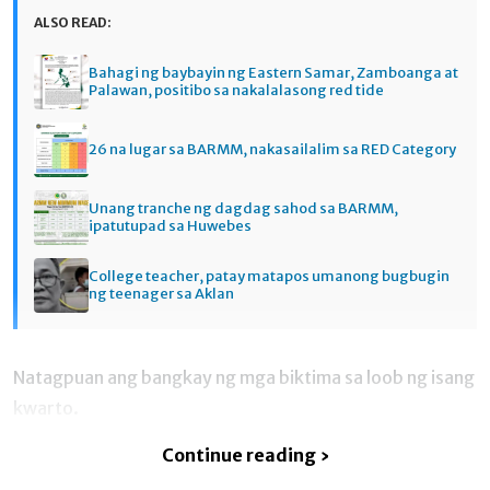
ALSO READ:
Bahagi ng baybayin ng Eastern Samar, Zamboanga at
Palawan, positibo sa nakalalasong red tide
26 na lugar sa BARMM, nakasailalim sa RED Category
Unang tranche ng dagdag sahod sa BARMM,
ipatutupad sa Huwebes
College teacher, patay matapos umanong bugbugin
ng teenager sa Aklan
Natagpuan ang bangkay ng mga biktima sa loob ng isang
kwarto.
Continue reading ›