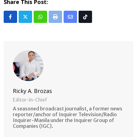
Share This Post:
Whatsapp
Print
Share
Tiktok
via
Email
Ricky A. Brozas
Editor-in-Chief
A seasoned broadcast journalist, a former news
reporter/anchor of Inquirer Television/Radio
Inquirer-Manila under the Inquirer Group of
Companies (IGC).