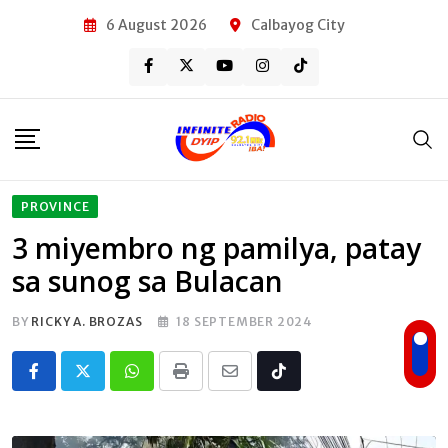
Skip
6 August 2026
Calbayog City
to
content
PROVINCE
3 miyembro ng pamilya, patay
sa sunog sa Bulacan
BY
RICKY A. BROZAS
18 SEPTEMBER 2024
Whatsapp
Print
Share
Tiktok
via
Email