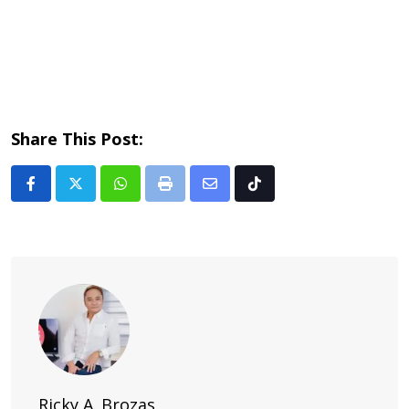
Share This Post:
Whatsapp
Print
Share
Tiktok
via
Email
Ricky A. Brozas