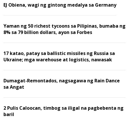
EJ Obiena, wagi ng gintong medalya sa Germany
Yaman ng 50 richest tycoons sa Pilipinas, bumaba ng
8% sa 79 billion dollars, ayon sa Forbes
17 katao, patay sa ballistic missiles ng Russia sa
Ukraine; mga warehouse at logistics, nawasak
Dumagat-Remontados, nagsagawa ng Rain Dance
sa Angat
2 Pulis Caloocan, timbog sa iligal na pagbebenta ng
baril