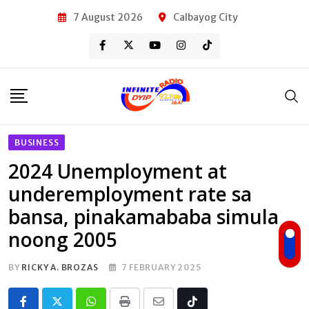
Skip
7 August 2026
Calbayog City
to
content
BUSINESS
2024 Unemployment at
underemployment rate sa
bansa, pinakamababa simula
noong 2005
BY
RICKY A. BROZAS
7 FEBRUARY 2025