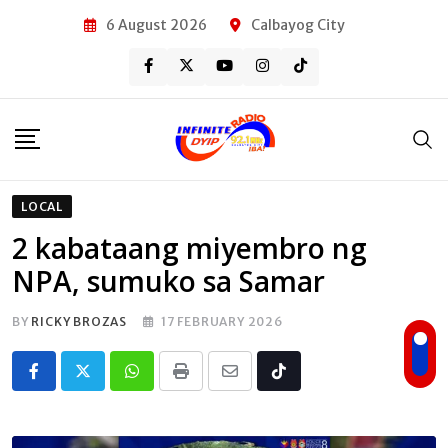
Skip
6 August 2026
Calbayog City
to
content
LOCAL
2 kabataang miyembro ng
NPA, sumuko sa Samar
BY
RICKY BROZAS
17 FEBRUARY 2026
Whatsapp
Print
Share
Tiktok
via
Email