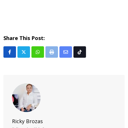
Share This Post:
Whatsapp
Print
Share
Tiktok
via
Email
Ricky Brozas