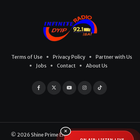
Terms of Use
Privacy Policy
Partner with Us
Jobs
Contact
About Us
×
© 2026 Shine Prime Entertainment Production. All
ON AIR: LISTEN LIVE