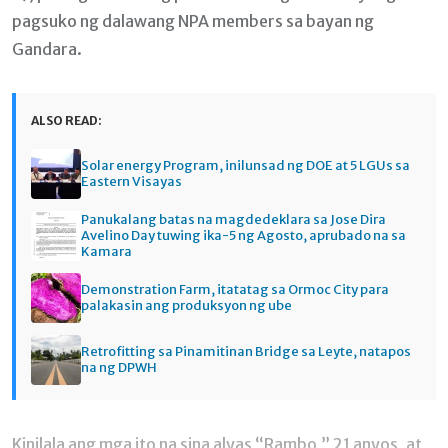
pagsuko ng dalawang NPA members sa bayan ng
Gandara.
ALSO READ:
Solar energy Program, inilunsad ng DOE at 5 LGUs sa
Eastern Visayas
Panukalang batas na magdedeklara sa Jose Dira
Avelino Day tuwing ika-5 ng Agosto, aprubado na sa
Kamara
Demonstration Farm, itatatag sa Ormoc City para
palakasin ang produksyon ng ube
Retrofitting sa Pinamitinan Bridge sa Leyte, natapos
na ng DPWH
Kinilala ang mga ito na sina alyas “Rambo,” 21 anyos, at