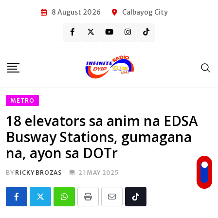
Skip
8 August 2026
Calbayog City
to
content
METRO
18 elevators sa anim na EDSA
Busway Stations, gumagana
na, ayon sa DOTr
BY
RICKY BROZAS
21 MAY 2025
Whatsapp
Print
Share
Tiktok
via