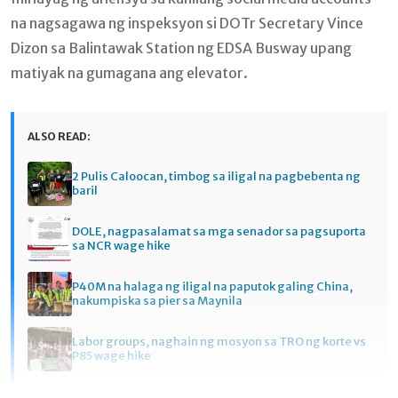
na nagsagawa ng inspeksyon si DOTr Secretary Vince
Dizon sa Balintawak Station ng EDSA Busway upang
matiyak na gumagana ang elevator.
ALSO READ:
2 Pulis Caloocan, timbog sa iligal na pagbebenta ng
baril
DOLE, nagpasalamat sa mga senador sa pagsuporta
sa NCR wage hike
P40M na halaga ng iligal na paputok galing China,
nakumpiska sa pier sa Maynila
Labor groups, naghain ng mosyon sa TRO ng korte vs
P85 wage hike