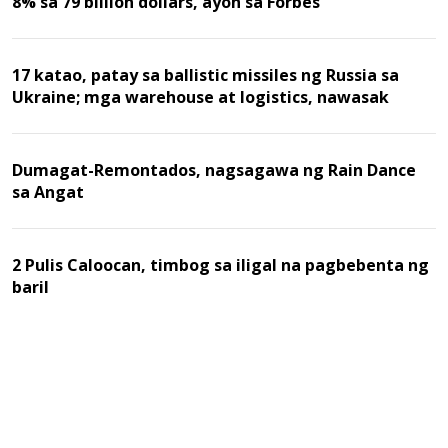
8% sa 79 billion dollars, ayon sa Forbes
17 katao, patay sa ballistic missiles ng Russia sa
Ukraine; mga warehouse at logistics, nawasak
Dumagat-Remontados, nagsagawa ng Rain Dance
sa Angat
2 Pulis Caloocan, timbog sa iligal na pagbebenta ng
baril