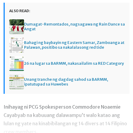
ALSO READ:
Dumagat-Remontados, nagsagawa ng Rain Dance sa
Angat
Bahagi ng baybayin ng Eastern Samar, Zamboanga at
Palawan, positibo sa nakalalasong red tide
26 na lugar sa BARMM, nakasailalim sa RED Category
Unang tranche ng dagdag sahod sa BARMM,
ipatutupad sa Huwebes
Inihayag ni PCG Spokesperson Commodore Noaemie
Cayabyab na kabuuang dalawampu’t walo katao ang
lulan ng yate na kinabibilangan ng 14 divers at 14 Filipino
crew members.