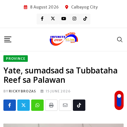
Skip
8 August 2026
Calbayog City
to
content
PROVINCE
Yate, sumadsad sa Tubbataha
Reef sa Palawan
BY
RICKY BROZAS
15 JUNE 2026
Whatsapp
Print
Share
Tiktok
via
Email