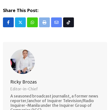
Share This Post:
Whatsapp
Print
Share
Tiktok
via
Email
Ricky Brozas
Editor-in-Chief
A seasoned broadcast journalist, a former news
reporter/anchor of Inquirer Television/Radio
Inquirer-Manila under the Inquirer Group of
Companies (IGC).