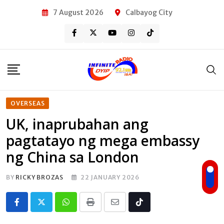
Skip
7 August 2026
Calbayog City
to
content
OVERSEAS
UK, inaprubahan ang
pagtatayo ng mega embassy
ng China sa London
BY
RICKY BROZAS
22 JANUARY 2026
Whatsapp
Print
Share
Tiktok
via