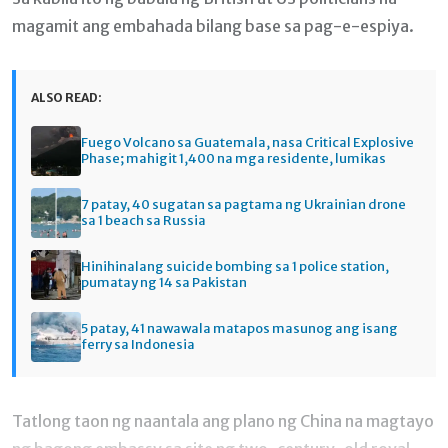
magamit ang embahada bilang base sa pag-e-espiya.
ALSO READ:
Fuego Volcano sa Guatemala, nasa Critical Explosive
Phase; mahigit 1,400 na mga residente, lumikas
7 patay, 40 sugatan sa pagtama ng Ukrainian drone
sa 1 beach sa Russia
Hinihinalang suicide bombing sa 1 police station,
pumatay ng 14 sa Pakistan
5 patay, 41 nawawala matapos masunog ang isang
ferry sa Indonesia
Tatlong taon ng naantala ang plano ng China na magtayo