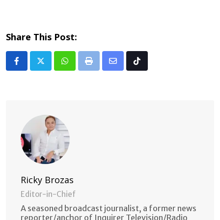
Share This Post:
Whatsapp
Print
Share
Tiktok
via
Email
Ricky Brozas
Editor-in-Chief
A seasoned broadcast journalist, a former news
reporter/anchor of Inquirer Television/Radio