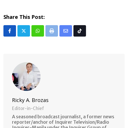
Share This Post:
Whatsapp
Print
Share
Tiktok
via
Email
Ricky A. Brozas
Editor-in-Chief
A seasoned broadcast journalist, a former news
reporter/anchor of Inquirer Television/Radio
Inquirer-Manila under the Inquirer Group of