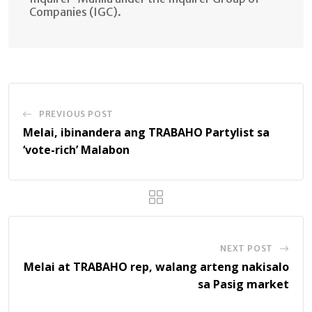
Companies (IGC).
PREVIOUS POST
Melai, ibinandera ang TRABAHO Partylist sa
‘vote-rich’ Malabon
NEXT POST
Melai at TRABAHO rep, walang arteng nakisalo
sa Pasig market