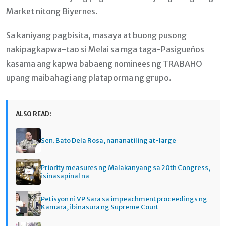
Market nitong Biyernes.
Sa kaniyang pagbisita, masaya at buong pusong
nakipagkapwa-tao si Melai sa mga taga-Pasigueños
kasama ang kapwa babaeng nominees ng TRABAHO
upang maibahagi ang plataporma ng grupo.
ALSO READ:
Sen. Bato Dela Rosa, nananatiling at-large
Priority measures ng Malakanyang sa 20th Congress,
isinasapinal na
Petisyon ni VP Sara sa impeachment proceedings ng
Kamara, ibinasura ng Supreme Court