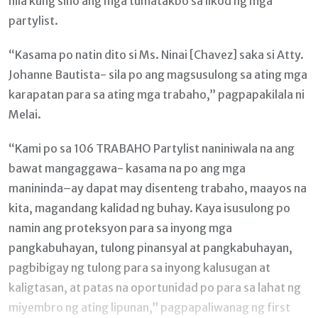
nila kung sino ang mga tumatakbo sa likod ng mga
partylist.
“Kasama po natin dito si Ms. Ninai [Chavez] saka si Atty.
Johanne Bautista- sila po ang magsusulong sa ating mga
karapatan para sa ating mga trabaho,” pagpapakilala ni
Melai.
“Kami po sa 106 TRABAHO Partylist naniniwala na ang
bawat mangaggawa- kasama na po ang mga
manininda–ay dapat may disenteng trabaho, maayos na
kita, magandang kalidad ng buhay. Kaya isusulong po
namin ang proteksyon para sa inyong mga
pangkabuhayan, tulong pinansyal at pangkabuhayan,
pagbibigay ng tulong para sa inyong kalusugan at
kaligtasan, at patas na oportunidad po para sa lahat ng
miyembro ng ating lipunan,” pagpapaliwanag ng first