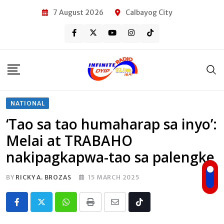
Skip
7 August 2026
Calbayog City
to
content
NATIONAL
‘Tao sa tao humaharap sa inyo’:
Melai at TRABAHO
nakipagkapwa-tao sa palengke
BY
RICKY A. BROZAS
15 MARCH 2025
Whatsapp
Print
Share
Tiktok
via