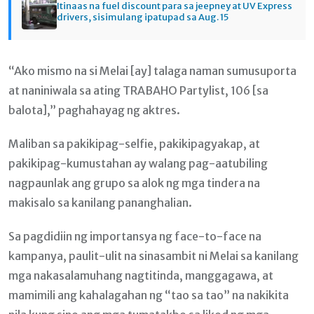
Itinaas na fuel discount para sa jeepney at UV Express
drivers, sisimulang ipatupad sa Aug. 15
“Ako mismo na si Melai [ay] talaga naman sumusuporta
at naniniwala sa ating TRABAHO Partylist, 106 [sa
balota],” paghahayag ng aktres.
Maliban sa pakikipag-selfie, pakikipagyakap, at
pakikipag-kumustahan ay walang pag-aatubiling
nagpaunlak ang grupo sa alok ng mga tindera na
makisalo sa kanilang pananghalian.
Sa pagdidiin ng importansya ng face-to-face na
kampanya, paulit-ulit na sinasambit ni Melai sa kanilang
mga nakasalamuhang nagtitinda, manggagawa, at
mamimili ang kahalagahan ng “tao sa tao” na nakikita