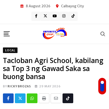
Skip
8 August 2026
Calbayog City
to
content
LOCAL
Tacloban Agri School, kabilang
sa Top 3 ng Gawad Saka sa
buong bansa
BY
RICKY BROZAS
29 MAY 2026
Whatsapp
Print
Share
Tiktok
via