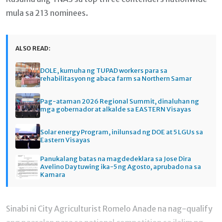
mula sa 213 nominees.
ALSO READ:
DOLE, kumuha ng TUPAD workers para sa
rehabilitasyon ng abaca farm sa Northern Samar
Pag-ataman 2026 Regional Summit, dinaluhan ng
mga gobernador at alkalde sa EASTERN Visayas
Solar energy Program, inilunsad ng DOE at 5 LGUs sa
Eastern Visayas
Panukalang batas na magdedeklara sa Jose Dira
Avelino Day tuwing ika-5 ng Agosto, aprubado na sa
Kamara
Sinabi ni City Agriculturist Romelo Anade na nag-qualify