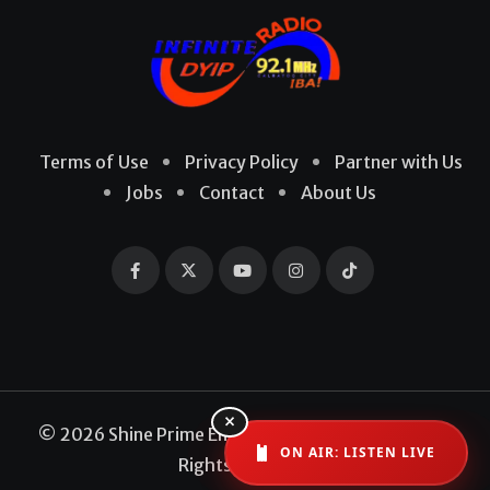
Terms of Use
Privacy Policy
Partner with Us
Jobs
Contact
About Us
×
© 2026 Shine Prime Entertainment Production. All
ON AIR: LISTEN LIVE
Rights Reserved