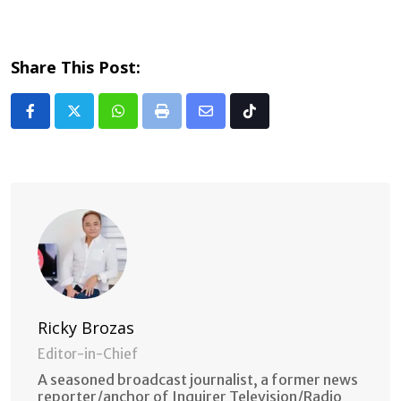
Share This Post:
Whatsapp
Print
Share
Tiktok
via
Email
Ricky Brozas
Editor-in-Chief
A seasoned broadcast journalist, a former news
reporter/anchor of Inquirer Television/Radio