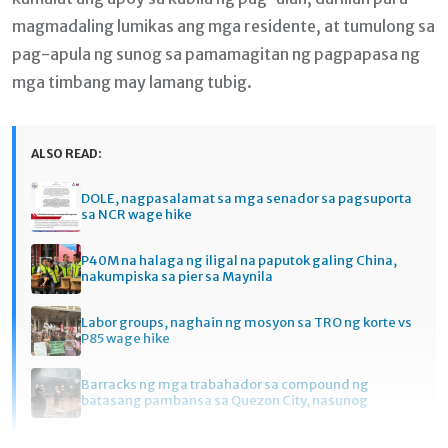
magmadaling lumikas ang mga residente, at tumulong sa
pag-apula ng sunog sa pamamagitan ng pagpapasa ng
mga timbang may lamang tubig.
ALSO READ:
DOLE, nagpasalamat sa mga senador sa pagsuporta
sa NCR wage hike
P40M na halaga ng iligal na paputok galing China,
nakumpiska sa pier sa Maynila
Labor groups, naghain ng mosyon sa TRO ng korte vs
P85 wage hike
Barracks ng mga trabahador sa compound ng
batasang pambansa sa Quezon City, nasunog