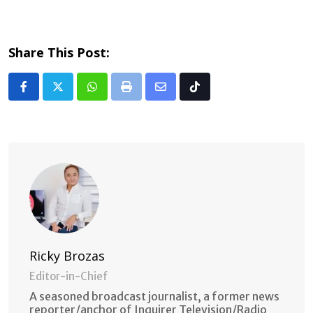
Share This Post:
Whatsapp
Print
Share
Tiktok
via
Email
Ricky Brozas
Editor-in-Chief
A seasoned broadcast journalist, a former news
reporter/anchor of Inquirer Television/Radio