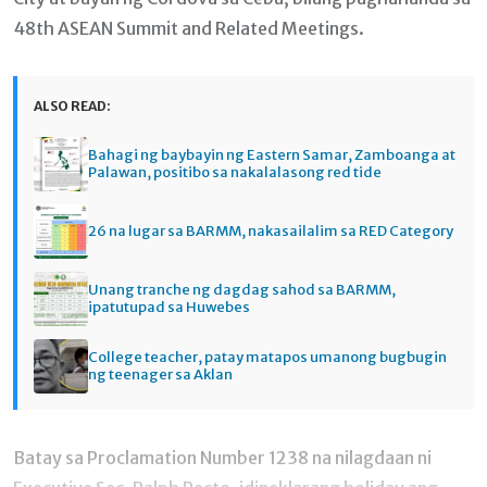
48th ASEAN Summit and Related Meetings.
ALSO READ:
Bahagi ng baybayin ng Eastern Samar, Zamboanga at
Palawan, positibo sa nakalalasong red tide
26 na lugar sa BARMM, nakasailalim sa RED Category
Unang tranche ng dagdag sahod sa BARMM,
ipatutupad sa Huwebes
College teacher, patay matapos umanong bugbugin
ng teenager sa Aklan
Batay sa Proclamation Number 1238 na nilagdaan ni