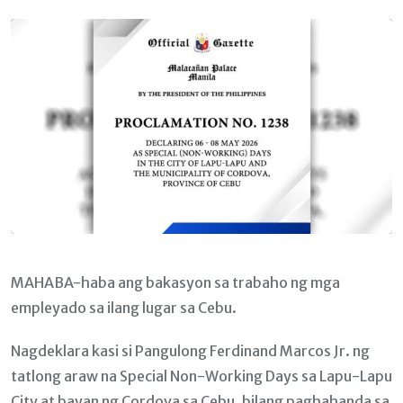
Email
MAHABA-haba ang bakasyon sa trabaho ng mga
empleyado sa ilang lugar sa Cebu.
Nagdeklara kasi si Pangulong Ferdinand Marcos Jr. ng
tatlong araw na Special Non-Working Days sa Lapu-Lapu
City at bayan ng Cordova sa Cebu, bilang paghahanda sa