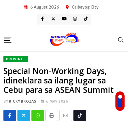
Skip
6 August 2026
Calbayog City
to
content
PROVINCE
Special Non-Working Days,
idineklara sa ilang lugar sa
Cebu para sa ASEAN Summit
BY
RICKY BROZAS
6 MAY 2026
Whatsapp
Print
Share
Tiktok
via