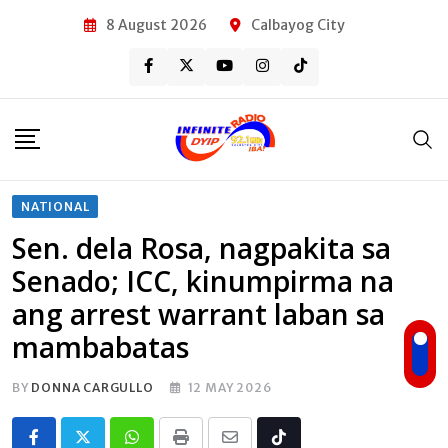
Skip
8 August 2026
Calbayog City
to
content
NATIONAL
Sen. dela Rosa, nagpakita sa
Senado; ICC, kinumpirma na
ang arrest warrant laban sa
mambabatas
BY
DONNA CARGULLO
12 MAY 2026