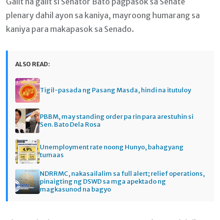
Galit na galit si Senator Bato pagpasok sa Senate
plenary dahil ayon sa kaniya, mayroong humarang sa
kaniya para makapasok sa Senado.
ALSO READ:
Tigil-pasada ng Pasang Masda, hindi na itutuloy
PBBM, may standing order pa rin para arestuhin si
Sen. Bato Dela Rosa
Unemployment rate noong Hunyo, bahagyang
tumaas
NDRRMC, nakasailalim sa full alert; relief operations,
pinaigting ng DSWD sa mga apektado ng
magkasunod na bagyo