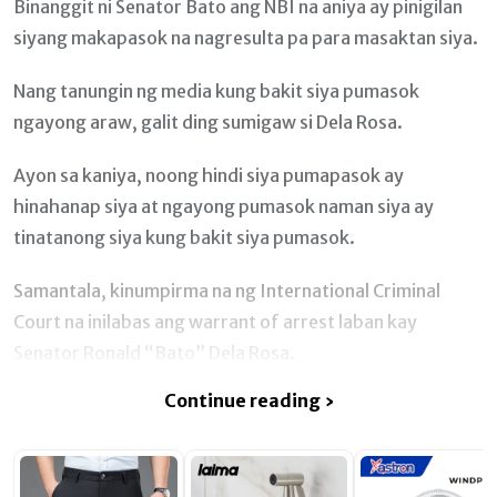
Binanggit ni Senator Bato ang NBI na aniya ay pinigilan
siyang makapasok na nagresulta pa para masaktan siya.
Nang tanungin ng media kung bakit siya pumasok
ngayong araw, galit ding sumigaw si Dela Rosa.
Ayon sa kaniya, noong hindi siya pumapasok ay
hinahanap siya at ngayong pumasok naman siya ay
tinatanong siya kung bakit siya pumasok.
Samantala, kinumpirma na ng International Criminal
Court na inilabas ang warrant of arrest laban kay
Senator Ronald “Bato” Dela Rosa.
Continue reading ›