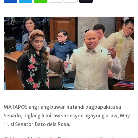
Whatsapp
Print
Share
Tiktok
via
Email
MATAPOS ang ilang buwan na hindi pagpapakita sa
Senado, biglang lumitaw sa sesyon ngayong araw, May
11, si Senator Bato dela Rosa.