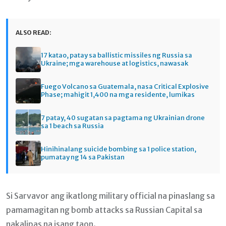
ALSO READ:
17 katao, patay sa ballistic missiles ng Russia sa
Ukraine; mga warehouse at logistics, nawasak
Fuego Volcano sa Guatemala, nasa Critical Explosive
Phase; mahigit 1,400 na mga residente, lumikas
7 patay, 40 sugatan sa pagtama ng Ukrainian drone
sa 1 beach sa Russia
Hinihinalang suicide bombing sa 1 police station,
pumatay ng 14 sa Pakistan
Si Sarvavor ang ikatlong military official na pinaslang sa
pamamagitan ng bomb attacks sa Russian Capital sa
nakalipas na isang taon.