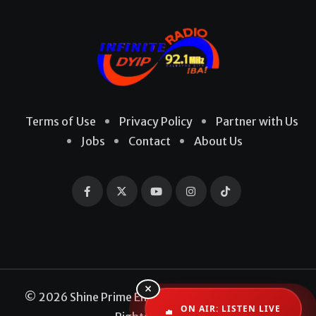
Terms of Use
Privacy Policy
Partner with Us
Jobs
Contact
About Us
×
© 2026 Shine Prime Entertainment Production. All
ON AIR: LISTEN LIVE