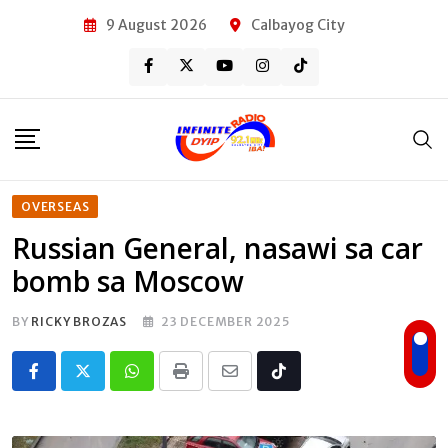
Skip
9 August 2026
Calbayog City
to
content
OVERSEAS
Russian General, nasawi sa car
bomb sa Moscow
BY
RICKY BROZAS
23 DECEMBER 2025
Whatsapp
Print
Share
Tiktok
via
Email