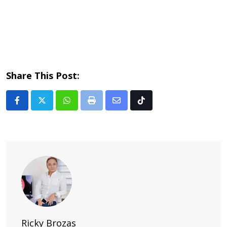
Share This Post:
Whatsapp
Print
Share
Tiktok
via
Email
Ricky Brozas