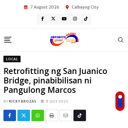
Skip
7 August 2026
Calbayog City
to
content
LOCAL
Retrofitting ng San Juanico
Bridge, pinabibilisan ni
Pangulong Marcos
BY
RICKY BROZAS
8 JULY 2025
Whatsapp
Print
Share
Tiktok
via