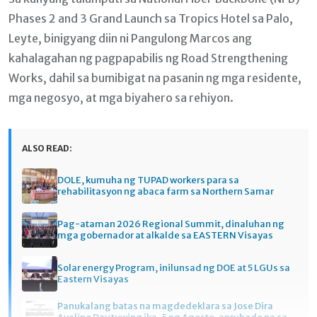
Phases 2 and 3 Grand Launch sa Tropics Hotel sa Palo,
Leyte, binigyang diin ni Pangulong Marcos ang
kahalagahan ng pagpapabilis ng Road Strengthening
Works, dahil sa bumibigat na pasanin ng mga residente,
mga negosyo, at mga biyahero sa rehiyon.
ALSO READ:
DOLE, kumuha ng TUPAD workers para sa
rehabilitasyon ng abaca farm sa Northern Samar
Pag-ataman 2026 Regional Summit, dinaluhan ng
mga gobernador at alkalde sa EASTERN Visayas
Solar energy Program, inilunsad ng DOE at 5 LGUs sa
Eastern Visayas
Panukalang batas na magdedeklara sa Jose Dira