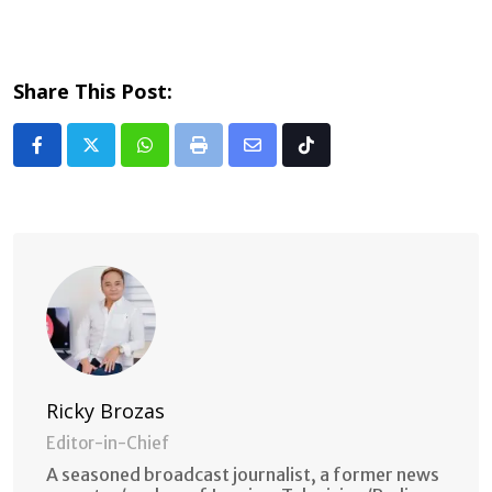
Share This Post:
Whatsapp
Print
Share
Tiktok
via
Email
Ricky Brozas
Editor-in-Chief
A seasoned broadcast journalist, a former news