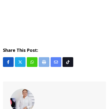
Share This Post:
Whatsapp
Print
Share
Tiktok
via
Email