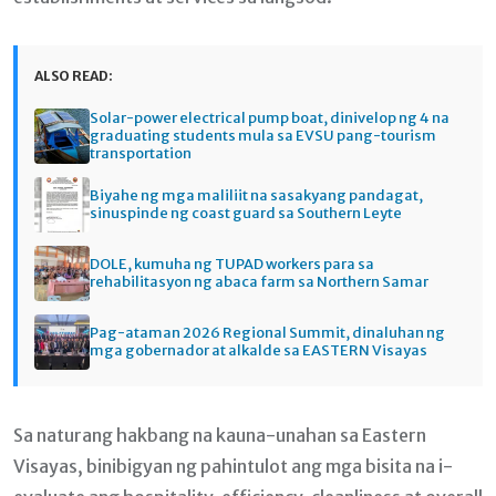
ALSO READ:
Solar-power electrical pump boat, dinivelop ng 4 na
graduating students mula sa EVSU pang-tourism
transportation
Biyahe ng mga maliliit na sasakyang pandagat,
sinuspinde ng coast guard sa Southern Leyte
DOLE, kumuha ng TUPAD workers para sa
rehabilitasyon ng abaca farm sa Northern Samar
Pag-ataman 2026 Regional Summit, dinaluhan ng
mga gobernador at alkalde sa EASTERN Visayas
Sa naturang hakbang na kauna-unahan sa Eastern
Visayas, binibigyan ng pahintulot ang mga bisita na i-