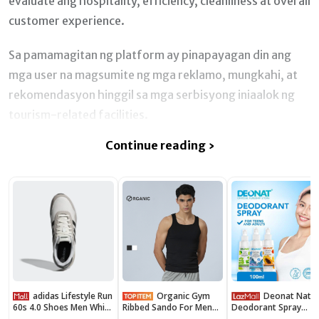
evaluate ang hospitality, efficiency, cleanliness at overall
customer experience.
Sa pamamagitan ng platform ay pinapayagan din ang
mga user na magsumite ng mga reklamo, mungkahi, at
rekomendasyon hinggil sa mga serbisyong iniaalok ng
tourism-related facilities.
Continue reading ›
adidas Lifestyle Run
Organic Gym
Deonat Natural
60s 4.0 Shoes Men White
Ribbed Sando For Men
Deodorant Spray
JR6623
Women Sleeveless
Underarm 100ml