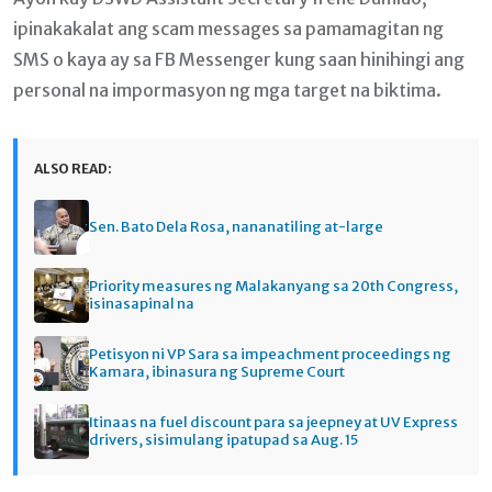
ipinakakalat ang scam messages sa pamamagitan ng
SMS o kaya ay sa FB Messenger kung saan hinihingi ang
personal na impormasyon ng mga target na biktima.
ALSO READ:
Sen. Bato Dela Rosa, nananatiling at-large
Priority measures ng Malakanyang sa 20th Congress,
isinasapinal na
Petisyon ni VP Sara sa impeachment proceedings ng
Kamara, ibinasura ng Supreme Court
Itinaas na fuel discount para sa jeepney at UV Express
drivers, sisimulang ipatupad sa Aug. 15