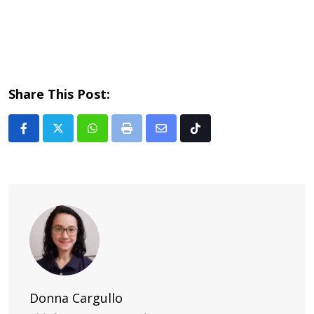
Share This Post:
Whatsapp
Print
Share
Tiktok
via
Email
Donna Cargullo