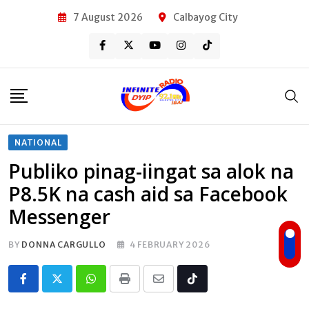
Skip
7 August 2026
Calbayog City
to
content
NATIONAL
Publiko pinag-iingat sa alok na
P8.5K na cash aid sa Facebook
Messenger
BY
DONNA CARGULLO
4 FEBRUARY 2026
Whatsapp
Print
Share
Tiktok
via