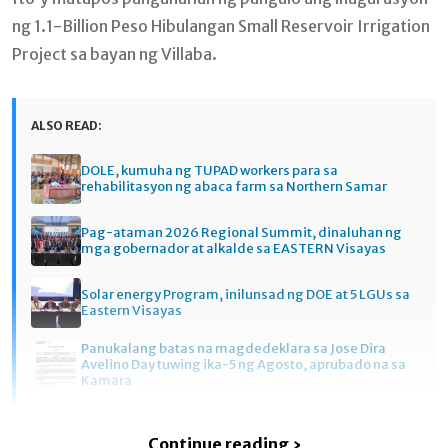
ng 1.1-Billion Peso Hibulangan Small Reservoir Irrigation
Project sa bayan ng Villaba.
ALSO READ:
DOLE, kumuha ng TUPAD workers para sa
rehabilitasyon ng abaca farm sa Northern Samar
Pag-ataman 2026 Regional Summit, dinaluhan ng
mga gobernador at alkalde sa EASTERN Visayas
Solar energy Program, inilunsad ng DOE at 5 LGUs sa
Eastern Visayas
Panukalang batas na magdedeklara sa Jose Dira
Avelino Day tuwing ika-5 ng Agosto, aprubado na sa
Kamara
Continue reading ›