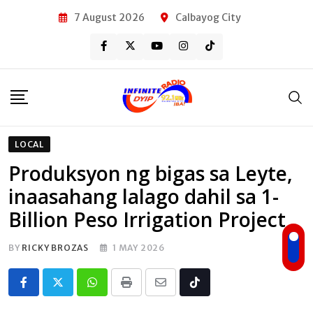
Skip
7 August 2026
Calbayog City
to
content
LOCAL
Produksyon ng bigas sa Leyte,
inaasahang lalago dahil sa 1-
Billion Peso Irrigation Project
BY
RICKY BROZAS
1 MAY 2026
Whatsapp
Print
Share
Tiktok
via