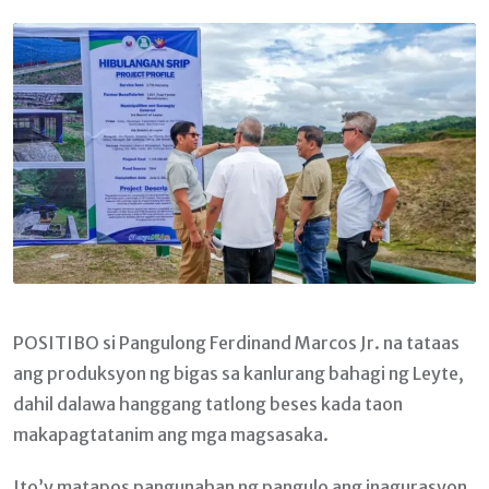
Email
POSITIBO si Pangulong Ferdinand Marcos Jr. na tataas
ang produksyon ng bigas sa kanlurang bahagi ng Leyte,
dahil dalawa hanggang tatlong beses kada taon
makapagtatanim ang mga magsasaka.
Ito’y matapos pangunahan ng pangulo ang inagurasyon