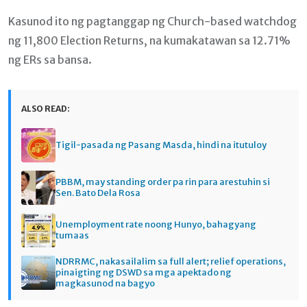
Kasunod ito ng pagtanggap ng Church-based watchdog
ng 11,800 Election Returns, na kumakatawan sa 12.71%
ng ERs sa bansa.
ALSO READ:
Tigil-pasada ng Pasang Masda, hindi na itutuloy
PBBM, may standing order pa rin para arestuhin si
Sen. Bato Dela Rosa
Unemployment rate noong Hunyo, bahagyang
tumaas
NDRRMC, nakasailalim sa full alert; relief operations,
pinaigting ng DSWD sa mga apektado ng
magkasunod na bagyo