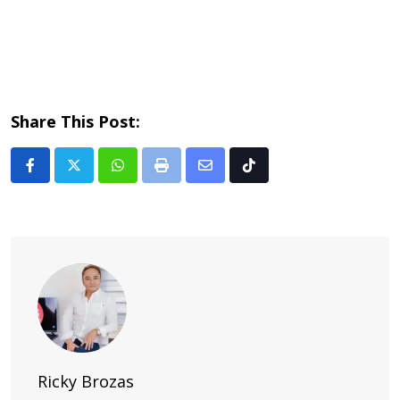
Share This Post:
Whatsapp
Print
Share
Tiktok
via
Email
Ricky Brozas