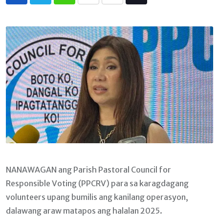
Whatsapp
Print
Share
Tiktok
via
Email
NANAWAGAN ang Parish Pastoral Council for
Responsible Voting (PPCRV) para sa karagdagang
volunteers upang bumilis ang kanilang operasyon,
dalawang araw matapos ang halalan 2025.