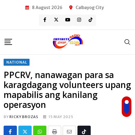
Skip
8 August 2026
Calbayog City
to
content
NATIONAL
PPCRV, nanawagan para sa
karagdagang volunteers upang
mapabilis ang kanilang
operasyon
BY
RICKY BROZAS
15 MAY 2025