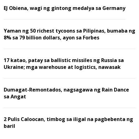
EJ Obiena, wagi ng gintong medalya sa Germany
Yaman ng 50 richest tycoons sa Pilipinas, bumaba ng
8% sa 79 billion dollars, ayon sa Forbes
17 katao, patay sa ballistic missiles ng Russia sa
Ukraine; mga warehouse at logistics, nawasak
Dumagat-Remontados, nagsagawa ng Rain Dance
sa Angat
2 Pulis Caloocan, timbog sa iligal na pagbebenta ng
baril