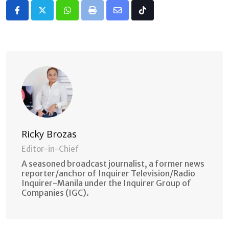
Whatsapp
Print
Share
Tiktok
via
Email
Ricky Brozas
Editor-in-Chief
A seasoned broadcast journalist, a former news
reporter/anchor of Inquirer Television/Radio
Inquirer-Manila under the Inquirer Group of
Companies (IGC).