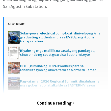
San Agustin Substation.
ALSO READ:
Solar-power electrical pump boat, dinivelop ng 4 na
graduating students mula sa EVSU pang-tourism
transportation
Biyahe ng mga maliliit na sasakyang pandagat,
sinuspinde ng coast guard sa Southern Leyte
DOLE, kumuha ng TUPAD workers para sa
rehabilitasyon ng abaca farm sa Northern Samar
Pag-ataman 2026 Regional Summit, dinaluhan ng
mga gobernador at alkalde sa EASTERN Visayas
Continue reading ›