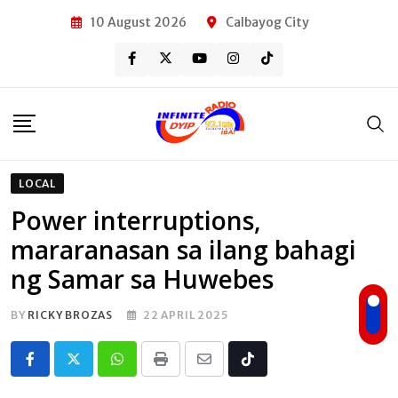
Skip
10 August 2026
Calbayog City
to
content
LOCAL
Power interruptions,
mararanasan sa ilang bahagi
ng Samar sa Huwebes
BY
RICKY BROZAS
22 APRIL 2025
Whatsapp
Print
Share
Tiktok
via