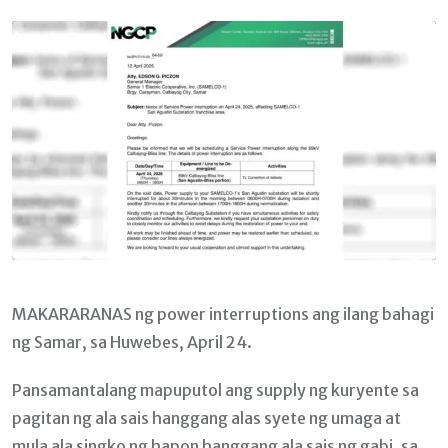
Email
MAKARARANAS ng power interruptions ang ilang bahagi
ng Samar, sa Huwebes, April 24.
Pansamantalang mapuputol ang supply ng kuryente sa
pagitan ng ala sais hanggang alas syete ng umaga at
mula ala singko ng hapon hanggang ala sais ng gabi, sa