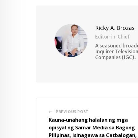
Email
Ricky A. Brozas
Editor-in-Chief
A seasoned broadc
Inquirer Televisio
Companies (IGC).
PREVIOUS POST
Kauna-unahang halalan ng mga
opisyal ng Samar Media sa Bagong
Pilipinas, isinagawa sa Catbalogan,