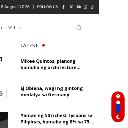
8 August 2026
FOLLOW US :
tner With Us
LATEST
a
Mikee Quintos, planong
kumuha ng architecture
licensure exam sa susunod na
taon
EJ Obiena, wagi ng gintong
medalya sa Germany
Print
Yaman ng 50 richest tycoons sa
Pilipinas, bumaba ng 8% sa 79