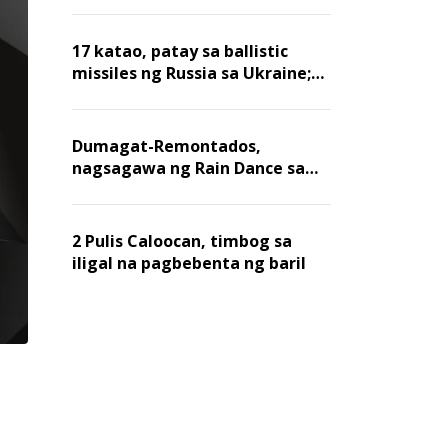
billion dollars, ayon sa Forbes
17 katao, patay sa ballistic
missiles ng Russia sa Ukraine;
mga warehouse at logistics,
nawasak
Dumagat-Remontados,
nagsagawa ng Rain Dance sa
Angat
2 Pulis Caloocan, timbog sa
iligal na pagbebenta ng baril