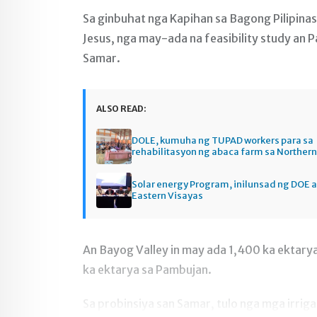
Sa ginbuhat nga Kapihan sa Bagong Pilipina
Jesus, nga may-ada na feasibility study an 
Samar.
ALSO READ:
DOLE, kumuha ng TUPAD workers para sa
rehabilitasyon ng abaca farm sa Norther
Solar energy Program, inilunsad ng DOE a
Eastern Visayas
An Bayog Valley in may ada 1,400 ka ektar
ka ektarya sa Pambujan.
Sa probinsiya san Samar, tulo nga mga irrig