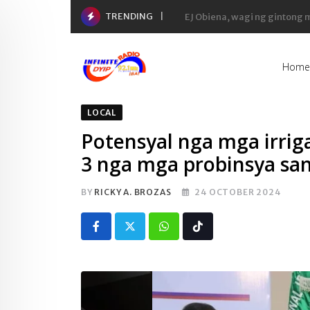
Skip
TRENDING
Yaman ng 50 richest tycoons 
to
content
Home
LOCAL
Potensyal nga mga irrig
3 nga mga probinsya sa
BY
RICKY A. BROZAS
24 OCTOBER 2024
Whatsapp
Tiktok