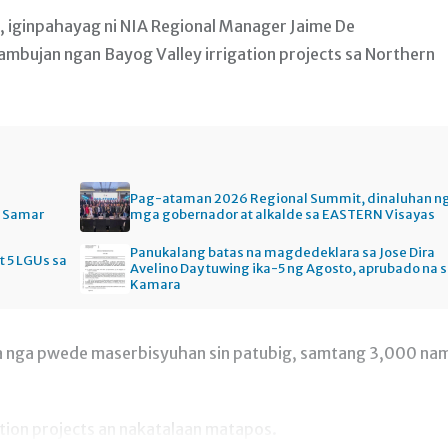
s, iginpahayag ni NIA Regional Manager Jaime De
Pambujan ngan Bayog Valley irrigation projects sa Northern
Pag-ataman 2026 Regional Summit, dinaluhan n
n Samar
mga gobernador at alkalde sa EASTERN Visayas
Panukalang batas na magdedeklara sa Jose Dira
t 5 LGUs sa
Avelino Day tuwing ika-5 ng Agosto, aprubado na 
Kamara
ya nga pwede maserbisyuhan sin patubig, samtang 3,000 na
ation projects an nakatalaan matapos.