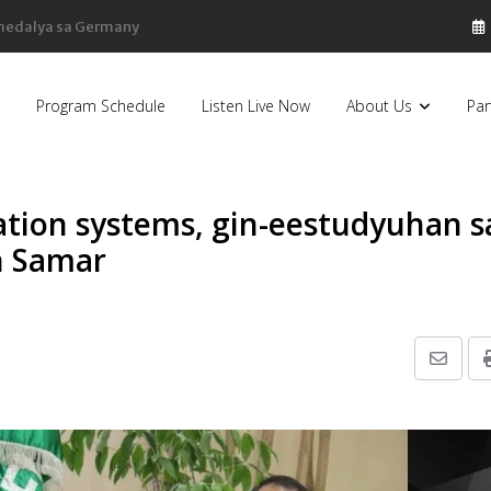
sa Pilipinas, bumaba ng 8% sa 79 billion dollars, ayon sa Forbes
Program Schedule
Listen Live Now
About Us
Par
ation systems, gin-eestudyuhan s
n Samar
Share
via
Email