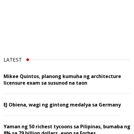
LATEST
Mikee Quintos, planong kumuha ng architecture
licensure exam sa susunod na taon
EJ Obiena, wagi ng gintong medalya sa Germany
Yaman ng 50 richest tycoons sa Pilipinas, bumaba ng
8% sa 79 billion dollars, ayon sa Forbes