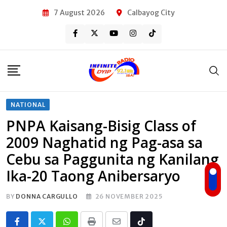
Skip
7 August 2026
Calbayog City
to
content
NATIONAL
PNPA Kaisang-Bisig Class of
2009 Naghatid ng Pag-asa sa
Cebu sa Paggunita ng Kanilang
Ika-20 Taong Anibersaryo
BY
DONNA CARGULLO
26 NOVEMBER 2025