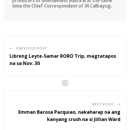
producers of BuenaMano Balita & at the same
time the Chief Correspondent of IR Calbayog.
PREVIOUS POST
Libreng Leyte-Samar RORO Trip, magtatapos
na sa Nov. 30
NEXT POST
Emman Bacosa Pacquiao, nakaharap na ang
kanyang crush na si Jillian Ward