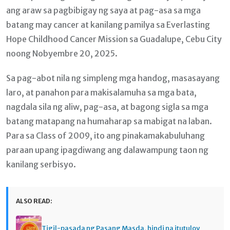
ang araw sa pagbibigay ng saya at pag-asa sa mga
batang may cancer at kanilang pamilya sa Everlasting
Hope Childhood Cancer Mission sa Guadalupe, Cebu City
noong Nobyembre 20, 2025.
Sa pag-abot nila ng simpleng mga handog, masasayang
laro, at panahon para makisalamuha sa mga bata,
nagdala sila ng aliw, pag-asa, at bagong sigla sa mga
batang matapang na humaharap sa mabigat na laban.
Para sa Class of 2009, ito ang pinakamakabuluhang
paraan upang ipagdiwang ang dalawampung taon ng
kanilang serbisyo.
ALSO READ:
Tigil-pasada ng Pasang Masda, hindi na itutuloy