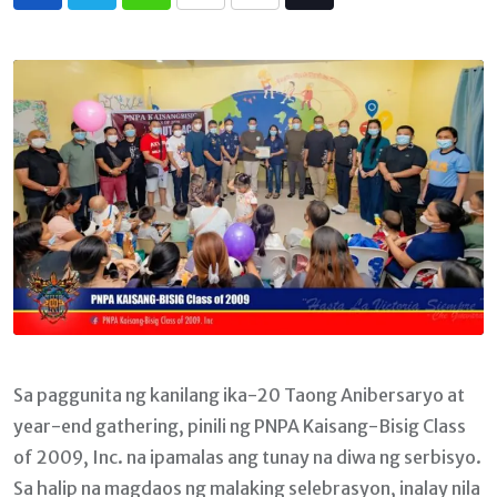
Whatsapp
Print
Share
Tiktok
via
Email
Sa paggunita ng kanilang ika-20 Taong Anibersaryo at
year-end gathering, pinili ng PNPA Kaisang-Bisig Class
of 2009, Inc. na ipamalas ang tunay na diwa ng serbisyo.
Sa halip na magdaos ng malaking selebrasyon, inalay nila