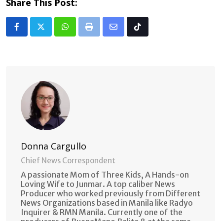
Share This Post:
Whatsapp
Print
Share
Tiktok
via
Email
Donna Cargullo
Chief News Correspondent
A passionate Mom of Three Kids, A Hands-on
Loving Wife to Junmar. A top caliber News
Producer who worked previously from Different
News Organizations based in Manila like Radyo
Inquirer & RMN Manila. Currently one of the