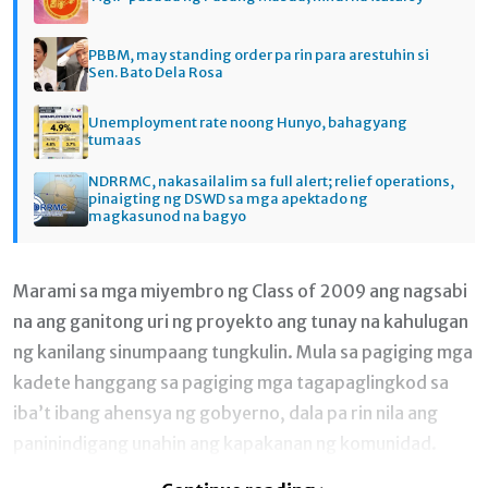
PBBM, may standing order pa rin para arestuhin si
Sen. Bato Dela Rosa
Unemployment rate noong Hunyo, bahagyang
tumaas
NDRRMC, nakasailalim sa full alert; relief operations,
pinaigting ng DSWD sa mga apektado ng
magkasunod na bagyo
Marami sa mga miyembro ng Class of 2009 ang nagsabi
na ang ganitong uri ng proyekto ang tunay na kahulugan
ng kanilang sinumpaang tungkulin. Mula sa pagiging mga
kadete hanggang sa pagiging mga tagapaglingkod sa
iba’t ibang ahensya ng gobyerno, dala pa rin nila ang
paninindigang unahin ang kapakanan ng komunidad.