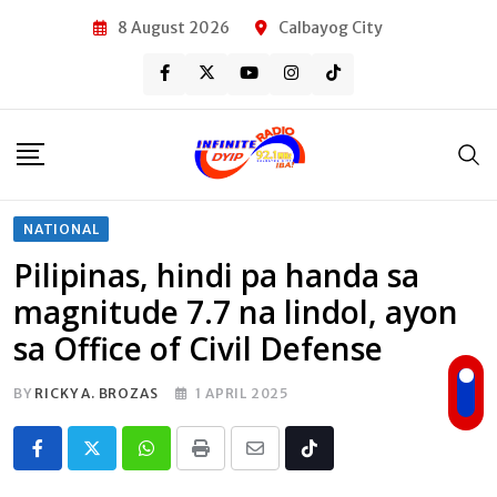
Skip
8 August 2026
Calbayog City
to
content
NATIONAL
Pilipinas, hindi pa handa sa
magnitude 7.7 na lindol, ayon
sa Office of Civil Defense
BY
RICKY A. BROZAS
1 APRIL 2025
Whatsapp
Print
Share
Tiktok
via