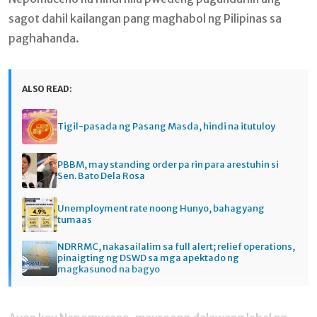
sagot dahil kailangan pang maghabol ng Pilipinas sa
paghahanda.
ALSO READ:
Tigil-pasada ng Pasang Masda, hindi na itutuloy
PBBM, may standing order pa rin para arestuhin si
Sen. Bato Dela Rosa
Unemployment rate noong Hunyo, bahagyang
tumaas
NDRRMC, nakasailalim sa full alert; relief operations,
pinaigting ng DSWD sa mga apektado ng
magkasunod na bagyo