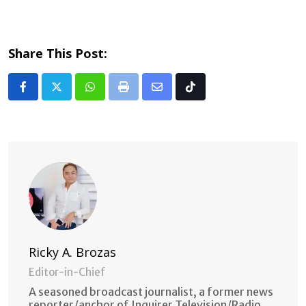
Share This Post:
Whatsapp
Print
Share
Tiktok
via
Email
Ricky A. Brozas
Editor-in-Chief
A seasoned broadcast journalist, a former news
reporter/anchor of Inquirer Television/Radio