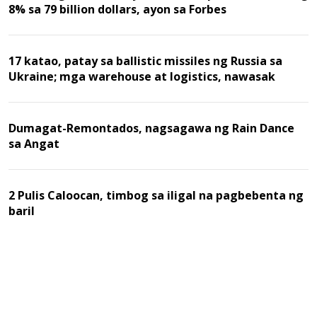
8% sa 79 billion dollars, ayon sa Forbes
17 katao, patay sa ballistic missiles ng Russia sa
Ukraine; mga warehouse at logistics, nawasak
Dumagat-Remontados, nagsagawa ng Rain Dance
sa Angat
2 Pulis Caloocan, timbog sa iligal na pagbebenta ng
baril