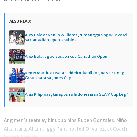
ALSO READ:
Alex Eala at Venus Williams, tumanggap ng wild card
sa Canadian Open Doubles
Alex Eala, agad sasabak sa Canadian Open
Remy Martin at Isaiah Piñeiro, kabilang na sa Strong
Group para sa Jones Cup
Alas Pilipinas, kinapos sa Indonesia sa SEA V Cup Leg 1
Ang men’s team ay binubuo nina Ruben Gonzales, Niño
Alcantara, AJ Lim, Iggy Pantiño, Jed Olivarez, at Coach