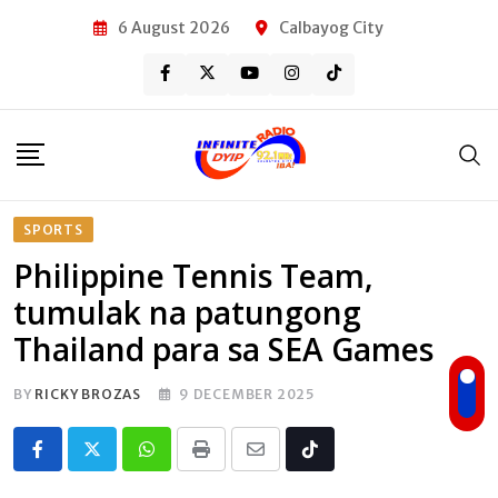
Skip
6 August 2026
Calbayog City
to
content
SPORTS
Philippine Tennis Team,
tumulak na patungong
Thailand para sa SEA Games
BY
RICKY BROZAS
9 DECEMBER 2025
Whatsapp
Print
Share
Tiktok
via