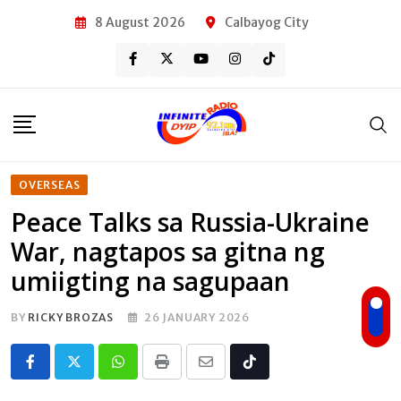
Skip
8 August 2026
Calbayog City
to
content
OVERSEAS
Peace Talks sa Russia-Ukraine
War, nagtapos sa gitna ng
umiigting na sagupaan
BY
RICKY BROZAS
26 JANUARY 2026
Whatsapp
Print
Share
Tiktok
via