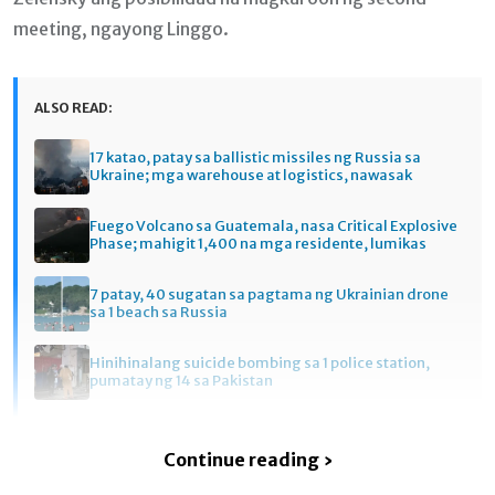
meeting, ngayong Linggo.
ALSO READ:
17 katao, patay sa ballistic missiles ng Russia sa
Ukraine; mga warehouse at logistics, nawasak
Fuego Volcano sa Guatemala, nasa Critical Explosive
Phase; mahigit 1,400 na mga residente, lumikas
7 patay, 40 sugatan sa pagtama ng Ukrainian drone
sa 1 beach sa Russia
Hinihinalang suicide bombing sa 1 police station,
pumatay ng 14 sa Pakistan
Continue reading ›