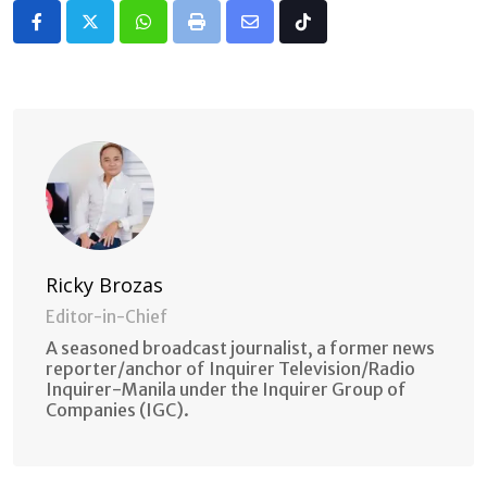
Whatsapp
Print
Share
Tiktok
via
Email
Ricky Brozas
Editor-in-Chief
A seasoned broadcast journalist, a former news
reporter/anchor of Inquirer Television/Radio
Inquirer-Manila under the Inquirer Group of
Companies (IGC).