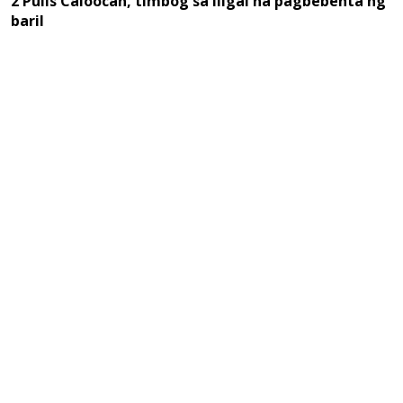
2 Pulis Caloocan, timbog sa iligal na pagbebenta ng
baril