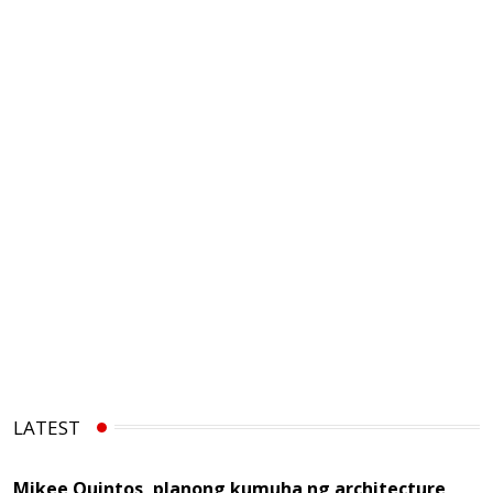
LATEST
Mikee Quintos, planong kumuha ng architecture