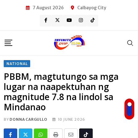
Skip
7 August 2026
Calbayog City
to
content
NATIONAL
PBBM, magtutungo sa mga
lugar na naapektuhan ng
magnitude 7.8 na lindol sa
Mindanao
BY
DONNA CARGULLO
10 JUNE 2026