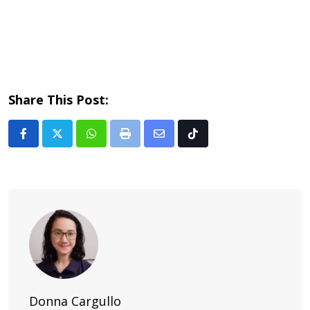
Share This Post:
Whatsapp
Print
Share
Tiktok
via
Email
Donna Cargullo