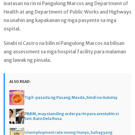
inatasan na rin ni Pangulong Marcos ang Department of
Health at ang Department of Public Works and Highways
na unahin ang kapakanan ng mga pasyente sa mga
ospital.
Sinabi ni Castro na bilin ni Pangulong Marcos na bilisan
ang assessment sa mga hospital facility para malaman
ang lawak ng pinsala.
ALSO READ:
Tigil-pasada ng Pasang Masda, hindi na itutuloy
PBBM, may standing order pa rin para arestuhin si
Sen. Bato Dela Rosa
Unemployment rate noong Hunyo, bahagyang