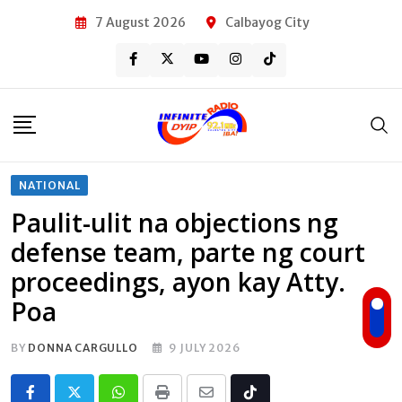
Skip
7 August 2026
Calbayog City
to
content
NATIONAL
Paulit-ulit na objections ng
defense team, parte ng court
proceedings, ayon kay Atty.
Poa
BY
DONNA CARGULLO
9 JULY 2026