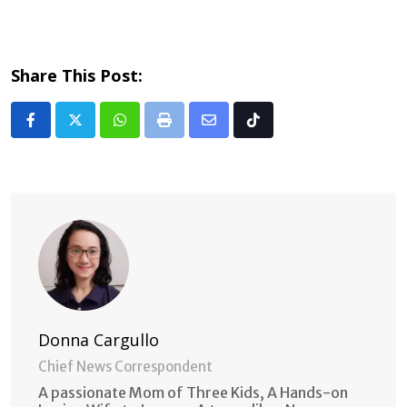
Share This Post:
Whatsapp
Print
Share
Tiktok
via
Email
Donna Cargullo
Chief News Correspondent
A passionate Mom of Three Kids, A Hands-on