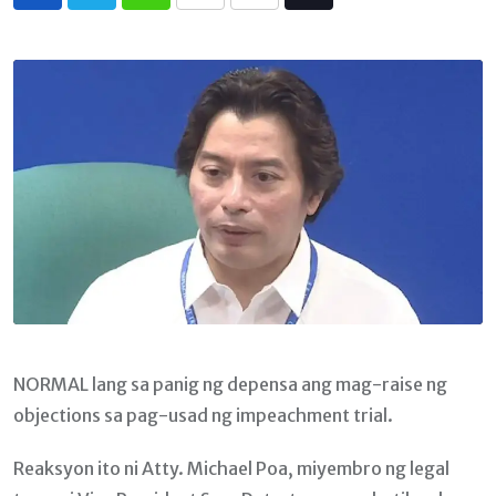
Whatsapp
Print
Share
Tiktok
via
Email
NORMAL lang sa panig ng depensa ang mag-raise ng
objections sa pag-usad ng impeachment trial.
Reaksyon ito ni Atty. Michael Poa, miyembro ng legal