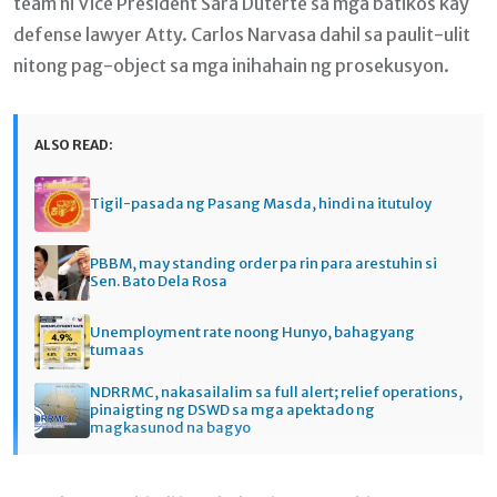
team ni Vice President Sara Duterte sa mga batikos kay
defense lawyer Atty. Carlos Narvasa dahil sa paulit-ulit
nitong pag-object sa mga inihahain ng prosekusyon.
ALSO READ:
Tigil-pasada ng Pasang Masda, hindi na itutuloy
PBBM, may standing order pa rin para arestuhin si
Sen. Bato Dela Rosa
Unemployment rate noong Hunyo, bahagyang
tumaas
NDRRMC, nakasailalim sa full alert; relief operations,
pinaigting ng DSWD sa mga apektado ng
magkasunod na bagyo