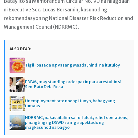
Batay ito sa Memorandum Circular No. 90 na nilagdaan
ni Executive Sec. Lucas Bersamin, kasunod ng
rekomendasyon ng National Disaster Risk Reduction and
Management Council (NDRRMC).
ALSO READ:
Tigil-pasada ng Pasang Masda, hindi na itutuloy
PBBM, may standing order pa rin para arestuhin si
Sen. Bato Dela Rosa
Unemployment rate noong Hunyo, bahagyang
tumaas
NDRRMC, nakasailalim sa full alert; relief operations,
pinaigting ng DSWD sa mga apektado ng
magkasunod na bagyo