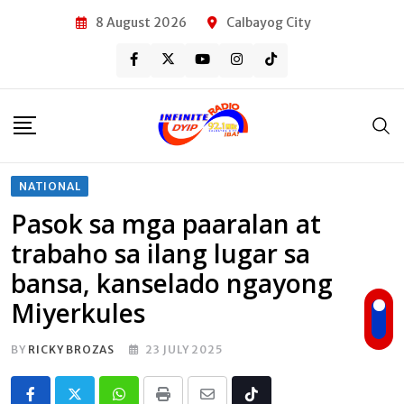
Skip
8 August 2026
Calbayog City
to
content
NATIONAL
Pasok sa mga paaralan at
trabaho sa ilang lugar sa
bansa, kanselado ngayong
Miyerkules
BY
RICKY BROZAS
23 JULY 2025