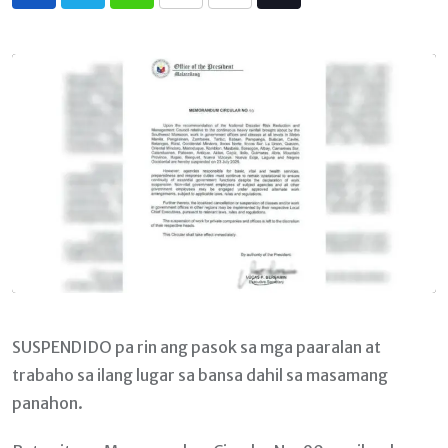
Whatsapp
Print
Share
Tiktok
via
Email
SUSPENDIDO pa rin ang pasok sa mga paaralan at
trabaho sa ilang lugar sa bansa dahil sa masamang
panahon.