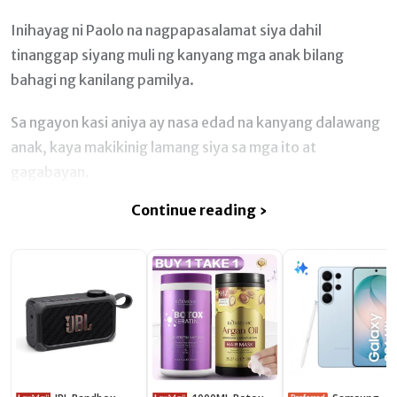
Inihayag ni Paolo na nagpapasalamat siya dahil
tinanggap siyang muli ng kanyang mga anak bilang
bahagi ng kanilang pamilya.
Sa ngayon kasi aniya ay nasa edad na kanyang dalawang
anak, kaya makikinig lamang siya sa mga ito at
gagabayan.
Continue reading ›