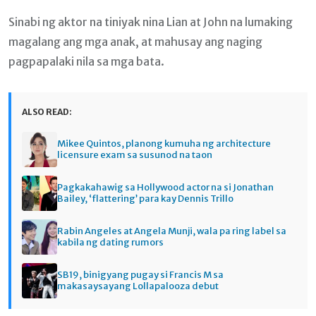
Sinabi ng aktor na tiniyak nina Lian at John na lumaking
magalang ang mga anak, at mahusay ang naging
pagpapalaki nila sa mga bata.
ALSO READ:
Mikee Quintos, planong kumuha ng architecture
licensure exam sa susunod na taon
Pagkakahawig sa Hollywood actor na si Jonathan
Bailey, ‘flattering’ para kay Dennis Trillo
Rabin Angeles at Angela Munji, wala pa ring label sa
kabila ng dating rumors
SB19, binigyang pugay si Francis M sa
makasaysayang Lollapalooza debut