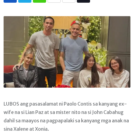
Whatsapp
Print
Share
Tiktok
via
Email
LUBOS ang pasasalamat ni Paolo Contis sa kanyang ex-
wife na si Lian Paz at sa mister nito na si John Cabahug
dahil sa maayos na pagpapalaki sa kanyang mga anak na
sina Xalene at Xonia.