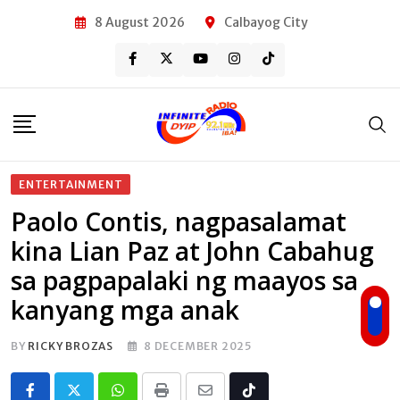
Skip
8 August 2026
Calbayog City
to
content
ENTERTAINMENT
Paolo Contis, nagpasalamat
kina Lian Paz at John Cabahug
sa pagpapalaki ng maayos sa
kanyang mga anak
BY
RICKY BROZAS
8 DECEMBER 2025