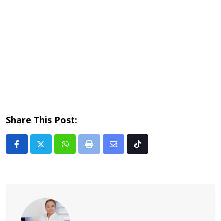
Share This Post:
Whatsapp
Print
Share
Tiktok
via
Email