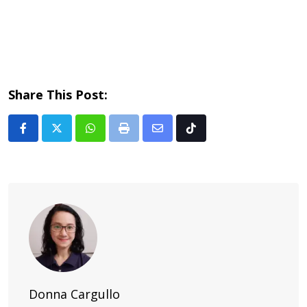
Share This Post:
Whatsapp
Print
Share
Tiktok
via
Email
Donna Cargullo