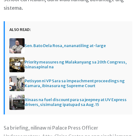
sistema.
ALSO READ:
Sen. Bato Dela Rosa, nananatiling at-large
Priority measures ng Malakanyang sa 20th Congress,
isinasapinal na
Petisyon ni VP Sara sa impeachment proceedings ng
Kamara, ibinasura ng Supreme Court
Itinaas na fuel discount para sa jeepney at UV Express
drivers, sisimulang ipatupad sa Aug. 15
Sa briefing, nilinaw ni Palace Press Officer