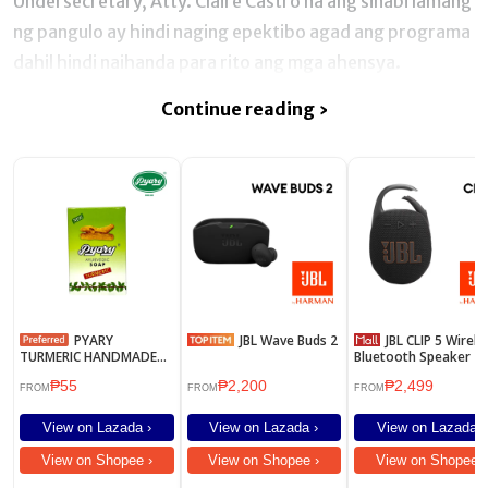
Undersecretary, Atty. Claire Castro na ang sinabi lamang
ng pangulo ay hindi naging epektibo agad ang programa
dahil hindi naihanda para rito ang mga ahensya.
Continue reading ›
PYARY
JBL Wave Buds 2
JBL CLIP 5 Wireless
TURMERIC HANDMADE
Bluetooth Speaker
SOAP 75 GRAMS
₱55
₱2,200
₱2,499
FROM
FROM
FROM
View on Lazada ›
View on Lazada ›
View on Lazada ›
View on Shopee ›
View on Shopee ›
View on Shopee ›