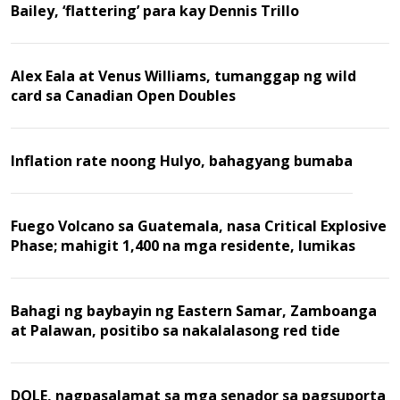
Bailey, ‘flattering’ para kay Dennis Trillo
Alex Eala at Venus Williams, tumanggap ng wild
card sa Canadian Open Doubles
Inflation rate noong Hulyo, bahagyang bumaba
Fuego Volcano sa Guatemala, nasa Critical Explosive
Phase; mahigit 1,400 na mga residente, lumikas
Bahagi ng baybayin ng Eastern Samar, Zamboanga
at Palawan, positibo sa nakalalasong red tide
DOLE, nagpasalamat sa mga senador sa pagsuporta