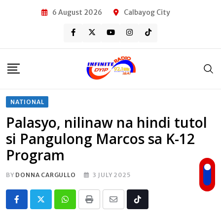
Skip
6 August 2026
Calbayog City
to
content
NATIONAL
Palasyo, nilinaw na hindi tutol
si Pangulong Marcos sa K-12
Program
BY
DONNA CARGULLO
3 JULY 2025
Whatsapp
Print
Share
Tiktok
via