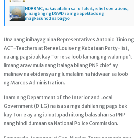
NDRRMC, nakasailalim sa full alert; relief operations,
pinaigting ng DSWD sa mga apektado ng
magkasunod na bagyo
Una nang inihayag nina Representatives Antonio Tinio ng
ACT-Teachers at Renee Louise ng Kabataan Party-list,
na ang pagsibak kay Torre sa loob lamang ng walumpu’t
limang araw mula nang italaga bilang PNP chief ay
malinaw na ebidensya ng lumalalim na hidwaan sa loob
ng Marcos Administration.
Inamin ng Department of the Interior and Local
Government (DILG) na isa sa mga dahilan ng pagsibak
kay Torre ay ang ipinatupad nitong balasahan sa PNP
nang hindi dumaan sa National Police Commission.
Samantala, tumanggi si Gen. Nicolas Torre na magbigay