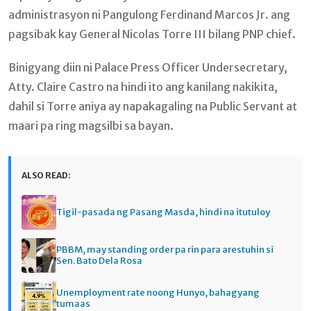
administrasyon ni Pangulong Ferdinand Marcos Jr. ang
pagsibak kay General Nicolas Torre III bilang PNP chief.
Binigyang diin ni Palace Press Officer Undersecretary,
Atty. Claire Castro na hindi ito ang kanilang nakikita,
dahil si Torre aniya ay napakagaling na Public Servant at
maari pa ring magsilbi sa bayan.
ALSO READ:
Tigil-pasada ng Pasang Masda, hindi na itutuloy
PBBM, may standing order pa rin para arestuhin si
Sen. Bato Dela Rosa
Unemployment rate noong Hunyo, bahagyang
tumaas