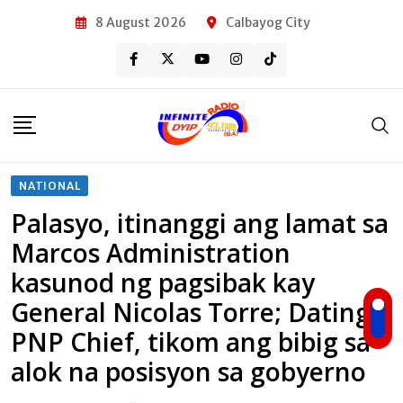
Skip
8 August 2026
Calbayog City
to
content
NATIONAL
Palasyo, itinanggi ang lamat sa
Marcos Administration
kasunod ng pagsibak kay
General Nicolas Torre; Dating
PNP Chief, tikom ang bibig sa
alok na posisyon sa gobyerno