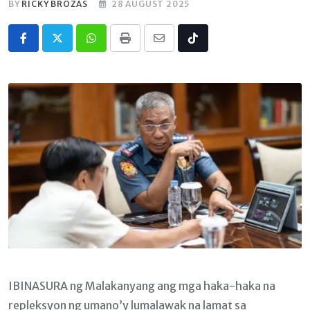
BY
RICKY BROZAS
28 AUGUST 2025
Whatsapp
Print
Share
Tiktok
via
Email
IBINASURA ng Malakanyang ang mga haka-haka na
repleksyon ng umano’y lumalawak na lamat sa