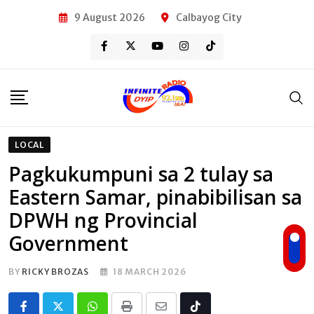
Skip
9 August 2026
Calbayog City
to
content
LOCAL
Pagkukumpuni sa 2 tulay sa
Eastern Samar, pinabibilisan sa
DPWH ng Provincial
Government
BY
RICKY BROZAS
18 MARCH 2026