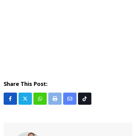
Share This Post:
Whatsapp
Print
Share
Tiktok
via
Email