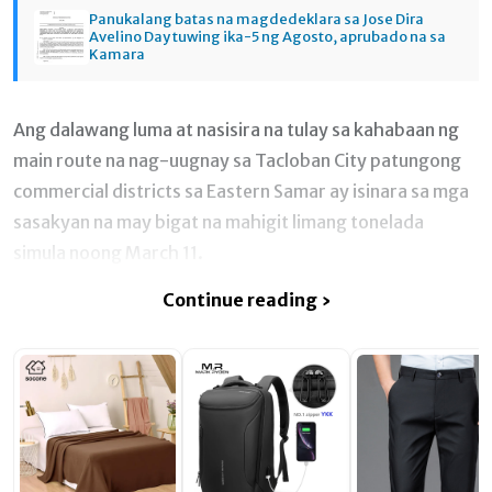
Panukalang batas na magdedeklara sa Jose Dira
Avelino Day tuwing ika-5 ng Agosto, aprubado na sa
Kamara
Ang dalawang luma at nasisira na tulay sa kahabaan ng
main route na nag-uugnay sa Tacloban City patungong
commercial districts sa Eastern Samar ay isinara sa mga
sasakyan na may bigat na mahigit limang tonelada
simula noong March 11.
Continue reading ›